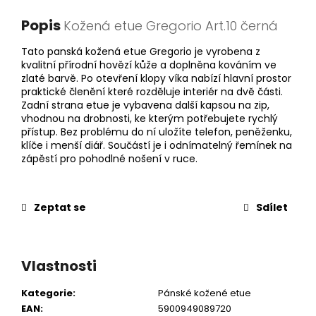
Popis
Kožená etue Gregorio Art.10 černá
Tato panská kožená etue Gregorio je vyrobena z
kvalitní přírodní hovězí kůže a doplněna kováním ve
zlaté barvě. Po otevření klopy víka nabízí hlavní prostor
praktické členění které rozděluje interiér na dvě části.
Zadní strana etue je vybavena další kapsou na zip,
vhodnou na drobnosti, ke kterým potřebujete rychlý
přístup. Bez problému do ní uložíte telefon, peněženku,
klíče i menší diář. Součástí je i odnímatelný řemínek na
zápěstí pro pohodlné nošení v ruce.
Zeptat se
Sdílet
Vlastnosti
Kategorie
:
Pánské kožené etue
EAN
:
5900949089720