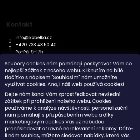
Kontakt
info
@
ikabelka.cz
+420 733 43 50 40
Po-Pá, 9-17h
Soubory cookies nám pomáhají poskytovat Vám co
nejlepší zážitek z našeho webu. Kliknutím na bílé
tlačítko s nápisem "Souhlasím" nám umožníte
využívat cookies.
Ano, i náš web používá cookies!
Kontakt
Dejte nám šanci Vám zprostředkovat nevšední
Sitemap
zážitek při prohlížení našeho webu. Cookies
používáme k analýze návštěvnosti, personalizační
Doprava a Platba
nám pomáhají s přizpůsobením webu a díky
Reklamace Zboží
marketingovým cookies Vás už nebudou
Obchodní podmínky
pronásledovat otravné nerelevantní reklamy. Dáte-
li nám souhlas, můžete sledovat nabídky, které Vás