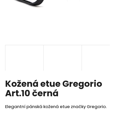
a
j
í
t
?
HLEDAT
Kožená etue Gregorio
D
o
Art.10 černá
p
o
r
Elegantní pánská kožená etue značky Gregorio.
u