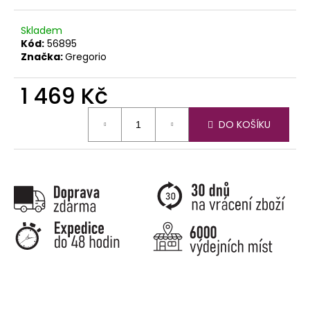
č
u
j
Skladem
Kód:
56895
e
Značka:
Gregorio
m
e
1 469 Kč
Měrná
DO KOŠÍKU
cena: