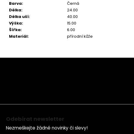
Barva
:
Černá
Délka
:
24.00
Délka uší
:
40.00
Výška
:
15.00
Šířka
:
6.00
Materiál
:
přírodní kůže
Z
á
p
a
t
í
Odebírat newsletter
Nezmeškejte žádné novinky či slevy!