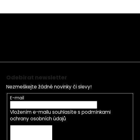
Z
á
p
a
t
í
Odebírat newsletter
Nezmeškejte žádné novinky či slevy!
E-mail
Vložením e-mailu souhlasíte s
podmínkami
ochrany osobních údajů
PŘIHLÁSIT SE