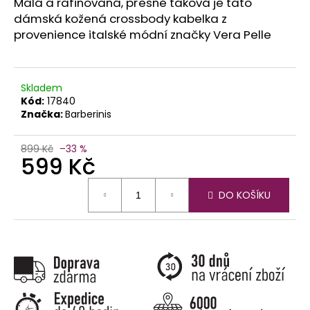
č
Malá a rafinovaná, přesně taková je tato
u
dámská kožená crossbody kabelka z
j
provenience italské módní značky Vera Pelle
e
m
e
Skladem
Kód:
17840
Značka:
Barberinis
899 Kč
–33 %
599 Kč
Měrná
DO KOŠÍKU
cena: