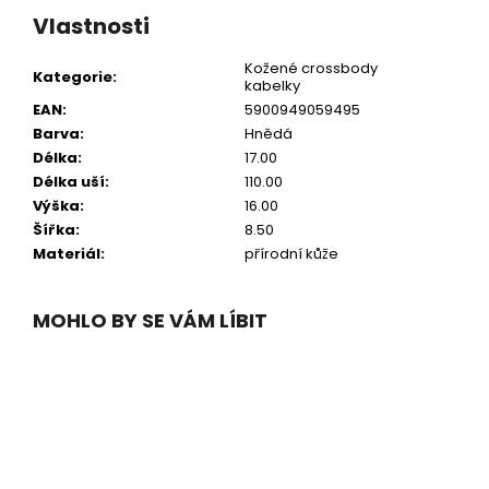
Vlastnosti
Kožené crossbody
Kategorie
:
kabelky
EAN
:
5900949059495
Barva
:
Hnědá
Délka
:
17.00
Délka uší
:
110.00
Výška
:
16.00
Šířka
:
8.50
Materiál
:
přírodní kůže
MOHLO BY SE VÁM LÍBIT