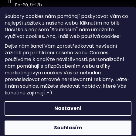
Po-Pá, 9-17h
Soubory cookies nám pomáhají poskytovat Vám co
nejlepší zážitek z našeho webu. Kliknutím na bílé
tlačítko s nápisem "Souhlasím" nám umožníte
využívat cookies.
Ano, i náš web používá cookies!
Kontakt
Dejte nám šanci Vám zprostředkovat nevšední
Sitemap
zážitek při prohlížení našeho webu. Cookies
používáme k analýze návštěvnosti, personalizační
Doprava a Platba
nám pomáhají s přizpůsobením webu a díky
Reklamace Zboží
marketingovým cookies Vás už nebudou
Obchodní podmínky
pronásledovat otravné nerelevantní reklamy. Dáte-
li nám souhlas, můžete sledovat nabídky, které Vás
konečně zajímají :-)
Vytvořil Shoptet
Copyright 2026
iKabelka.cz
. Všechna práva vyhrazena.
Nastavení
Upravit nastavení cookies
Souhlasím