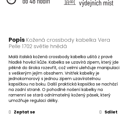
Popis
Kožená crossbody kabelka Vera
Pelle 1702 světle hnědá
Malá italská kožená crossbody kabelka ušitá z pravé
hladké hovězí kůže. Kabelka se uzavírá zipem, který jde
pěkně do široka rozevřít, což velmi ulehčuje manipulaci
s veškerým jejím obsahem. Vnitřek kabelky je
jednokomorový s jednou zipem uzavíratelnou
kapsičkou na boku. Další praktická kapsička se nachází
na zadní straně. O pohodlné nošení kabelky na
ramenní se stará odnímatelný kožený pásek, který
umožňuje regulaci délky.
Zeptat se
Sdílet