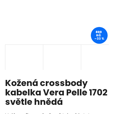
a
j
í
t
?
899
KČ
–33 %
HLEDAT
Kožená crossbody
D
o
kabelka Vera Pelle 1702
p
o
světle hnědá
r
u