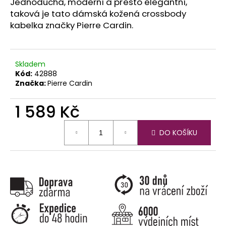
č
Jednoduchá, moderní a přesto elegantní,
u
taková je tato dámská kožená crossbody
j
kabelka značky Pierre Cardin.
e
m
e
Skladem
Kód:
42888
Značka:
Pierre Cardin
1 589 Kč
Měrná
DO KOŠÍKU
cena: