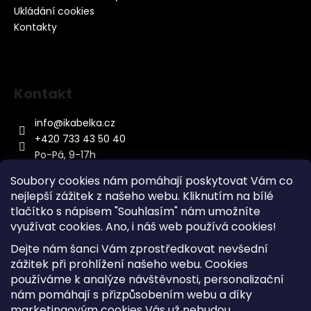
Ukládání cookies
Kontakty
Kontakt
info
@
ikabelka.cz
+420 733 43 50 40
Po-Pá, 9-17h
Soubory cookies nám pomáhají poskytovat Vám co
nejlepší zážitek z našeho webu. Kliknutím na bílé
tlačítko s nápisem "Souhlasím" nám umožníte
využívat cookies.
Ano, i náš web používá cookies!
Kontakt
Dejte nám šanci Vám zprostředkovat nevšední
Sitemap
zážitek při prohlížení našeho webu. Cookies
používáme k analýze návštěvnosti, personalizační
Doprava a Platba
nám pomáhají s přizpůsobením webu a díky
Reklamace Zboží
marketingovým cookies Vás už nebudou
Obchodní podmínky