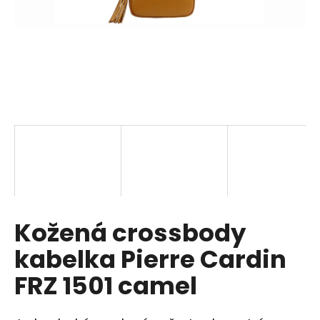
a
j
í
t
?
HLEDAT
Kožená crossbody
D
o
kabelka Pierre Cardin
p
o
FRZ 1501 camel
r
u