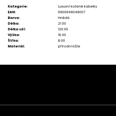
Kategorie
:
Luxusní kožené kabelky
EAN
:
5900949049007
Barva
:
Hnědá
Délka
:
21.00
Délka uší
:
120.00
Výška
:
16.00
Šířka
:
8.00
Materiál
:
přírodní kůže
Z
á
p
a
t
í