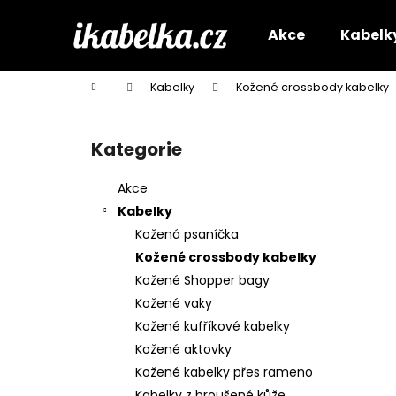
K
Přejít
na
o
Akce
Kabelk
obsah
Zpět
Zpět
š
do
do
í
Domů
Kabelky
Kožené crossbody kabelky
k
obchodu
obchodu
P
o
Kategorie
Přeskočit
s
kategorie
t
Akce
r
Kabelky
a
Kožená psaníčka
n
Kožené crossbody kabelky
n
Kožené Shopper bagy
í
Kožené vaky
p
Kožené kufříkové kabelky
a
Kožené aktovky
n
Kožené kabelky přes rameno
e
Kabelky z broušené kůže