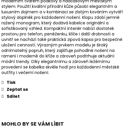
moderním tvarem podkovy a nadčasovým městským
stylem. Použití kvalitní přírodní kůže působí elegantním a
luxusním dojmem a v kombinaci se zlatým kováním vytváří
stylový doplněk pro každodenní nošení. Klopu zdobí jemně
ražený monogram, který dodává kabelce originální a
sofistikovaný vzhled. Kompaktní interiér nabízí dostatek
prostoru pro telefon, peněženku, klíče i další drobnosti a
uvnitř se nachází také praktická zipová kapsa pro bezpečné
uložení cenností. Výrazným prvkem modelu je široký
odnímatelný popruh, který zajišťuje pohodlné nošení na
rameni i moderně do kříže a zároveň podtrhuje aktuální
módní trendy. Díky elegantnímu a zároveň ležérnímu
provedení se kabelka skvěle hodí pro každodenní městské
outfity i večerní nošení.
Tisk
Zeptat se
Sdílet
MOHLO BY SE VÁM LÍBIT