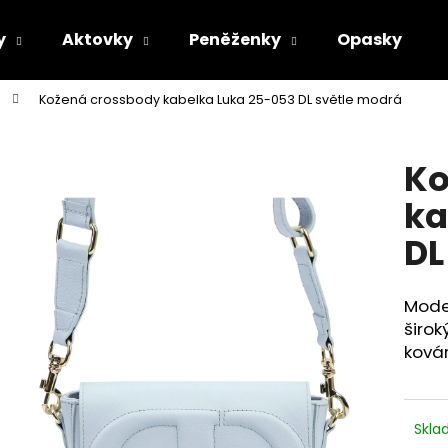
y
Aktovky
Peněženky
Opasky
Kožená crossbody kabelka Luka 25-053 DL světle modrá
Co potřebujete najít?
Ko
HLEDAT
ka
DL
Doporučujeme
Mode
širo
ková
Skl