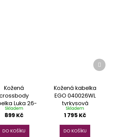
Další
produkt
Kožená
Kožená kabelka
crossbody
EGO 040026WL
elka Luka 26-
tyrkysová
Skladem
Skladem
128 růžová
899 Kč
1 795 Kč
DO KOŠÍKU
DO KOŠÍKU