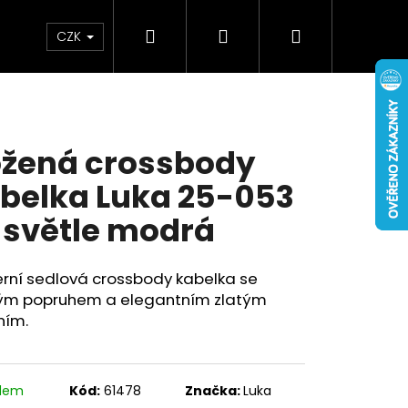
Hledat
Přihlášení
Nákupní
Doplňky
Novinky
CZK
košík
žená crossbody
belka Luka 25-053
 světle modrá
rní sedlová crossbody kabelka se
kým popruhem a elegantním zlatým
ním.
adem
Kód:
61478
Značka:
Luka