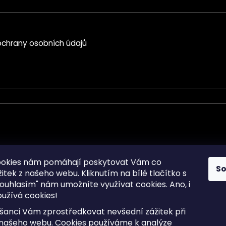
chrany osobních údajů
mace pro Vás
Informace pro Vás
ookies nám pomáhají poskytovat Vám co
S
žitek z našeho webu. Kliknutím na bílé tlačítko s
Sitemap
ouhlasím" nám umožníte využívat cookies.
Ano, i
a osobních údajů
Doprava a Platba
užívá cookies!
kladené dotazy
Reklamace Zboží
ní cookies
Postup vrácení zboží ve 30 
šanci Vám zprostředkovat nevšední zážitek při
lhůtě
ty
 našeho webu. Cookies používáme k analýze