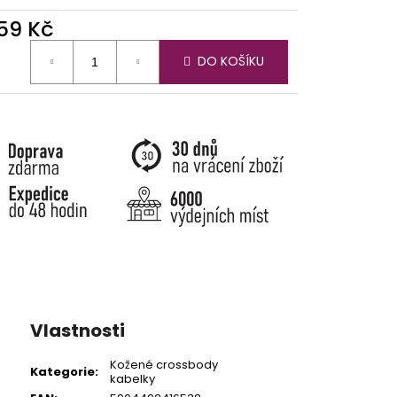
559 Kč
ná
DO KOŠÍKU
:
Vlastnosti
Kožené crossbody
Kategorie
:
kabelky