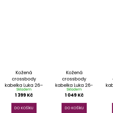
Kožená
Kožená
crossbody
crossbody
kabelka Luka 26–
kabelka Luka 26-
kab
Skladem
Skladem
126 bílá
117 Bz světle
1 399 Kč
1 049 Kč
modrá
DO KOŠÍKU
DO KOŠÍKU