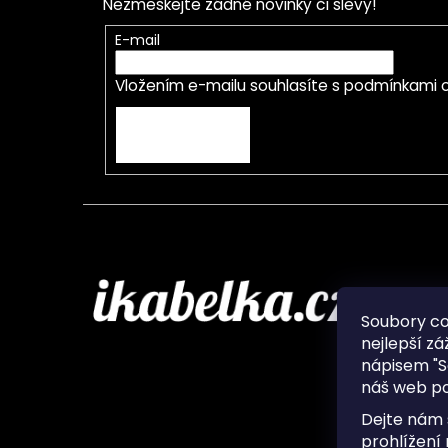
Nezmeškejte žádné novinky či slevy!
E-mail
Vložením e-mailu souhlasíte s
podmínkami o
PŘIHLÁSIT SE
Infor
Soubory c
nejlepší zá
O nás
nápisem "S
Ochran
náš web po
Často 
Ukládá
Dejte nám 
Kontak
prohlížení