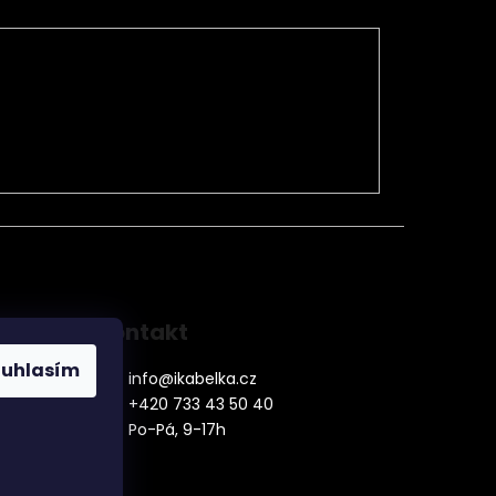
Kontakt
ouhlasím
info
@
ikabelka.cz
+420 733 43 50 40
Po-Pá, 9-17h
denní