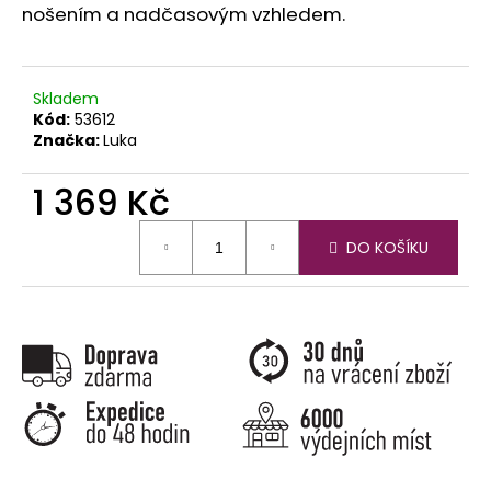
č
nošením a nadčasovým vzhledem.
u
j
e
m
Skladem
e
Kód:
53612
Značka:
Luka
1 369 Kč
Měrná
DO KOŠÍKU
cena: