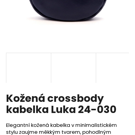
a
j
í
t
?
HLEDAT
Kožená crossbody
D
o
kabelka Luka 24-030
p
o
r
Elegantní kožená kabelka v minimalistickém
u
stylu zaujme měkkým tvarem, pohodlným