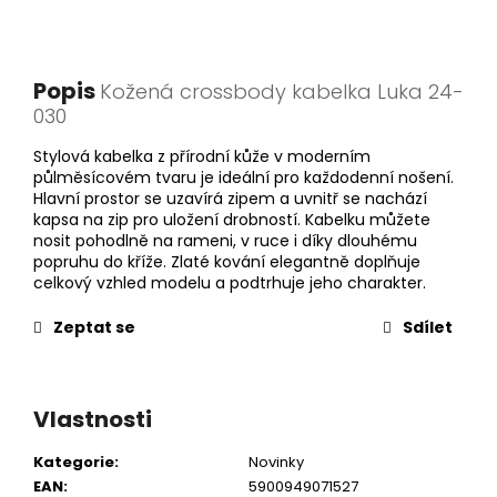
Popis
Kožená crossbody kabelka Luka 24-
030
Stylová kabelka z přírodní kůže v moderním
půlměsícovém tvaru je ideální pro každodenní nošení.
Hlavní prostor se uzavírá zipem a uvnitř se nachází
kapsa na zip pro uložení drobností. Kabelku můžete
nosit pohodlně na rameni, v ruce i díky dlouhému
popruhu do kříže. Zlaté kování elegantně doplňuje
celkový vzhled modelu a podtrhuje jeho charakter.
Zeptat se
Sdílet
Vlastnosti
Kategorie
:
Novinky
EAN
:
5900949071527