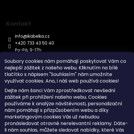
Kontakt
info
@
ikabelka.cz
+420 733 43 50 40
Po-Pá, 9-17h
Soubory cookies nám pomáhají poskytovat Vám co
nejlepší zážitek z našeho webu. Kliknutím na bílé
tlačítko s nápisem "Souhlasím" nám umožníte
využívat cookies.
Ano, i náš web používá cookies!
Kontakt
Dejte nám šanci Vám zprostředkovat nevšední
Sitemap
zážitek při prohlížení našeho webu. Cookies
používáme k analýze návštěvnosti, personalizační
Doprava a Platba
nám pomáhají s přizpůsobením webu a díky
Reklamace Zboží
marketingovým cookies Vás už nebudou
Obchodní podmínky
pronásledovat otravné nerelevantní reklamy. Dáte-
li nám souhlas, můžete sledovat nabídky, které Vás