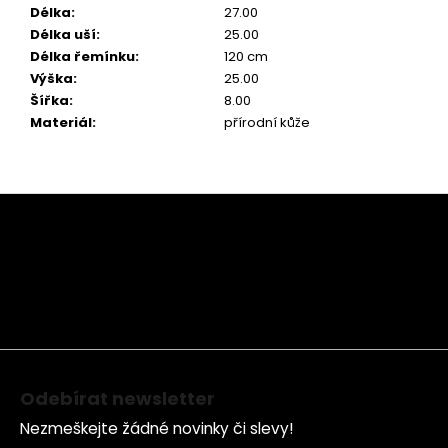
Délka
:
27.00
Délka uší
:
25.00
Délka řemínku
:
120 cm
Výška
:
25.00
Šířka
:
8.00
Materiál
:
přírodní kůže
Z
á
p
a
t
í
Odebírat newsletter
Nezmeškejte žádné novinky či slevy!