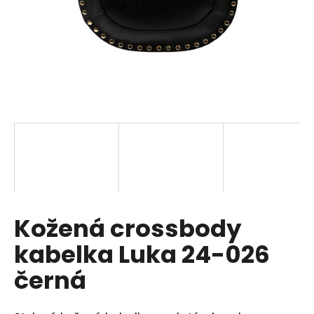
a
j
í
t
?
HLEDAT
Kožená crossbody
D
o
kabelka Luka 24-026
p
o
černá
r
u