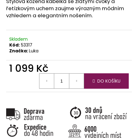
č
Stylová kožená kabelka se zlatými cvoky a
u
řetízkovým uchem zaujme výrazným módním
j
vzhledem a elegantním nošením.
e
m
e
Skladem
Kód:
53317
Značka:
Luka
1 099 Kč
Měrná
DO KOŠÍKU
cena: