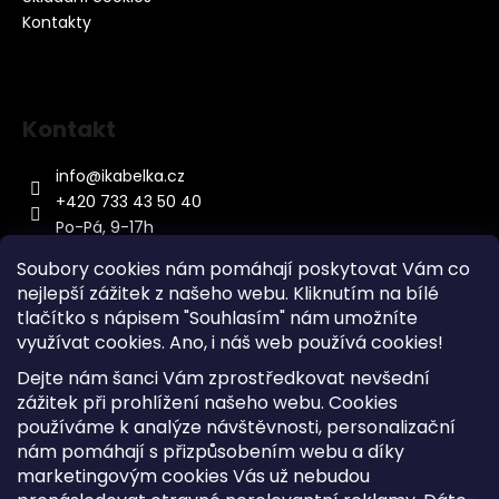
Kontakty
Kontakt
info
@
ikabelka.cz
+420 733 43 50 40
Po-Pá, 9-17h
Soubory cookies nám pomáhají poskytovat Vám co
nejlepší zážitek z našeho webu. Kliknutím na bílé
tlačítko s nápisem "Souhlasím" nám umožníte
využívat cookies.
Ano, i náš web používá cookies!
Kontakt
Dejte nám šanci Vám zprostředkovat nevšední
Sitemap
zážitek při prohlížení našeho webu. Cookies
používáme k analýze návštěvnosti, personalizační
Doprava a Platba
nám pomáhají s přizpůsobením webu a díky
Reklamace Zboží
marketingovým cookies Vás už nebudou
Obchodní podmínky