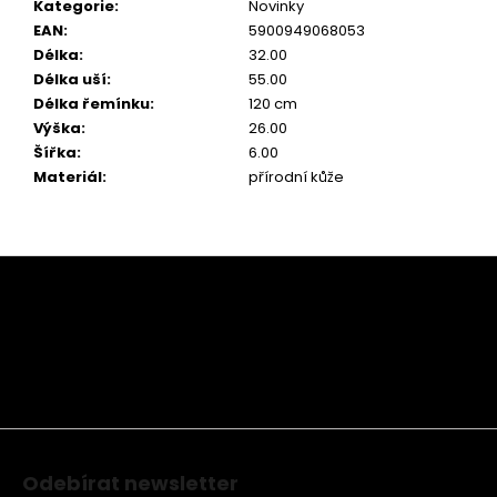
Kategorie
:
Novinky
EAN
:
5900949068053
Délka
:
32.00
Délka uší
:
55.00
Délka řemínku
:
120 cm
Výška
:
26.00
Šířka
:
6.00
Materiál
:
přírodní kůže
Z
á
p
a
t
í
Odebírat newsletter