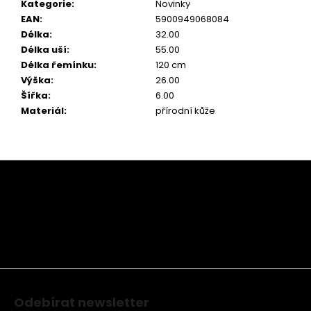
Kategorie
:
Novinky
EAN
:
5900949068084
Délka
:
32.00
Délka uší
:
55.00
Délka řemínku
:
120 cm
Výška
:
26.00
Šířka
:
6.00
Materiál
:
přírodní kůže
Z
á
p
a
t
í
Odebírat newsletter