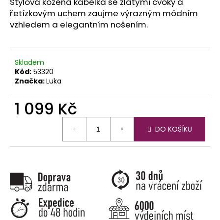
č
Stylová kožená kabelka se zlatými cvoky a
u
řetízkovým uchem zaujme výrazným módním
j
vzhledem a elegantním nošením.
e
m
e
Skladem
Kód:
53320
Značka:
Luka
1 099 Kč
Měrná
DO KOŠÍKU
cena: