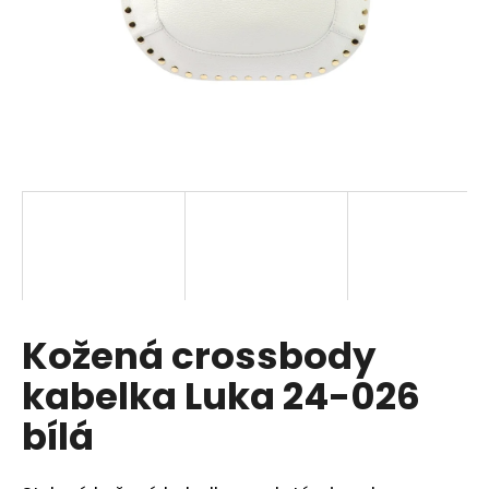
a
j
í
t
?
HLEDAT
Kožená crossbody
D
o
kabelka Luka 24-026
p
o
bílá
r
u