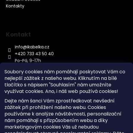
Kontakty
Kontakt
info
@
ikabelka.cz
+420 733 43 50 40
Po-Pá, 9-17h
Soubory cookies nám pomáhají poskytovat Vám co
nejlepší zážitek z našeho webu. Kliknutím na bílé
tlačítko s nápisem "Souhlasím" nám umožníte
využívat cookies.
Ano, i náš web používá cookies!
Kontakt
Dejte nám šanci Vám zprostředkovat nevšední
Sitemap
zážitek při prohlížení našeho webu. Cookies
používáme k analýze návštěvnosti, personalizační
Doprava a Platba
nám pomáhají s přizpůsobením webu a díky
Reklamace Zboží
marketingovým cookies Vás už nebudou
Obchodní podmínky