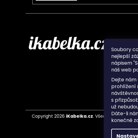
Infor
Soubory c
nejlepší zá
O nás
nápisem "S
Ochran
náš web po
Často 
Ukládá
Dejte nám 
Kontak
prohlížení
návštěvnos
s přizpůso
už nebudou
Dáte-li ná
Copyright 2026
iKabelka.cz
. Všechna práva vyh
konečně zaj
Nastave