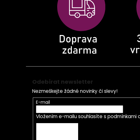
t
í
Odebírat newsletter
Nezmeškejte žádné novinky či slevy!
E-mail
Vložením e-mailu souhlasíte s
podmínkami o
PŘIHLÁSIT SE