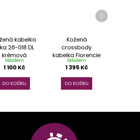
Další
produkt
žená kabelka
Kožená
uka 26-018 DL
crossbody
krémová
kabelka Florencie
Skladem
Skladem
5514 modrá
1 100 Kč
1 395 Kč
DO KOŠÍKU
DO KOŠÍKU