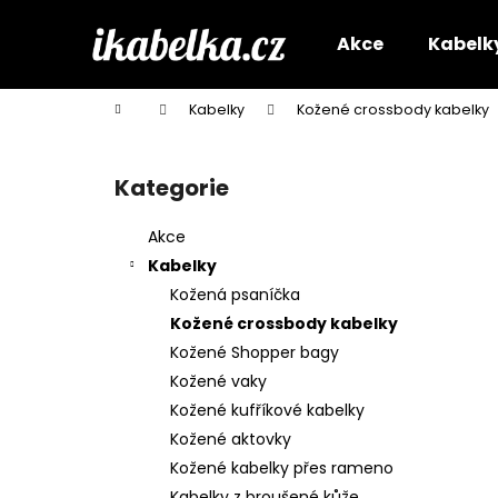
K
Přejít
na
o
Akce
Kabelk
obsah
Zpět
Zpět
š
do
do
í
Domů
Kabelky
Kožené crossbody kabelky
k
obchodu
obchodu
P
o
Kategorie
Přeskočit
s
kategorie
t
Akce
r
Kabelky
a
Kožená psaníčka
n
Kožené crossbody kabelky
n
Kožené Shopper bagy
í
Kožené vaky
p
Kožené kufříkové kabelky
a
Kožené aktovky
n
Kožené kabelky přes rameno
e
Kabelky z broušené kůže