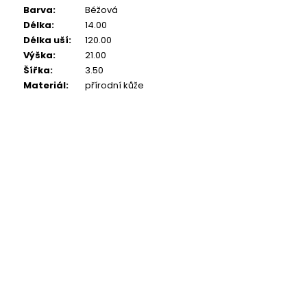
Barva
:
Béžová
Délka
:
14.00
Délka uší
:
120.00
Výška
:
21.00
Šířka
:
3.50
Materiál
:
přírodní kůže