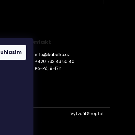
Kontakt
ouhlasím
info
@
ikabelka.cz
+420 733 43 50 40
Po-Pá, 9-17h
denní
Vytvořil Shoptet