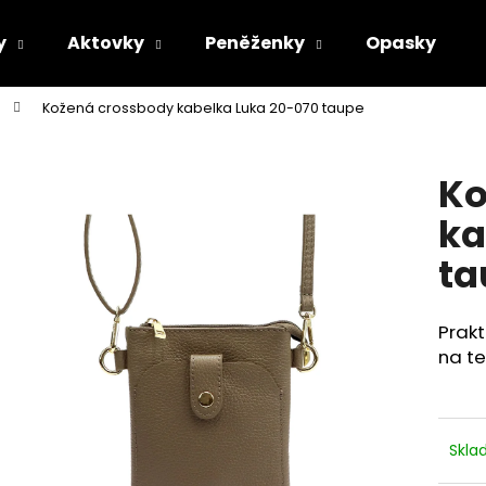
y
Aktovky
Peněženky
Opasky
Kožená crossbody kabelka Luka 20-070 taupe
Co potřebujete najít?
Ko
HLEDAT
ka
ta
Doporučujeme
Prakt
na te
Skl