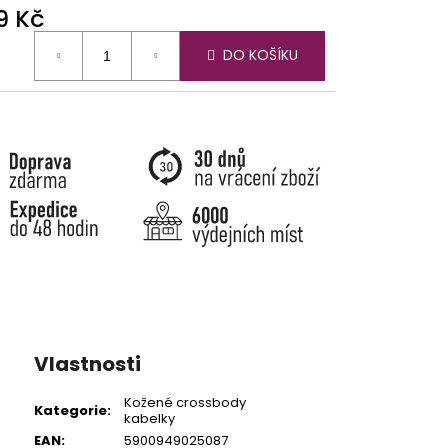
9 Kč
ná
DO KOŠÍKU
:
Vlastnosti
Kožené crossbody
Kategorie
:
kabelky
EAN
:
5900949025087