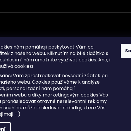
mace pro Vás
Informace pro Vás
ookies nám pomáhají poskytovat Vám co
S
žitek z našeho webu. Kliknutím na bílé tlačítko s
Sitemap
ouhlasím" nám umožníte využívat cookies.
Ano, i
a osobních údajů
Doprava a Platba
užívá cookies!
kladené dotazy
Reklamace Zboží
ní cookies
Postup vrácení zboží ve 30 
šanci Vám zprostředkovat nevšední zážitek při
lhůtě
ty
 našeho webu. Cookies používáme k analýze
Obchodní podmínky
ti, personalizační nám pomáhají
bením webu a díky marketingovým cookies Vás
 pronásledovat otravné nerelevantní reklamy.
m souhlas, můžete sledovat nabídky, které Vás
razena.
Upravit nastavení cookies
ímají :-)
ní