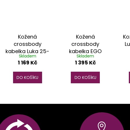
Kožená
Kožená
Ko
crossbody
crossbody
L
kabelka Luka 25-
kabelka EGO
Skladem
Skladem
049 D DL černá
ES0311WF
1 169 Kč
1 395 Kč
fuchsiová
DO KOŠÍKU
DO KOŠÍKU