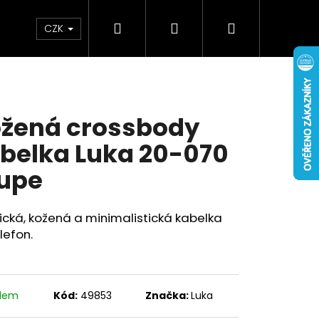
Hledat
Přihlášení
Nákupní
Doplňky
Novinky
CZK
košík
žená crossbody
belka Luka 20-070
upe
ická, kožená a minimalistická kabelka
lefon.
adem
Kód:
49853
Značka:
Luka