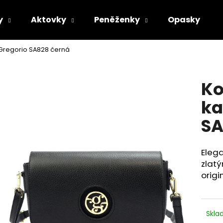
y
Aktovky
Peněženky
Opasky
Gregorio SA828 černá
Co potřebujete najít?
Ko
HLEDAT
ka
SA
Doporučujeme
Eleg
zlat
orig
Skl