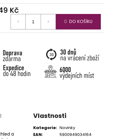
649 Kč
ná
DO KOŠÍKU
:
Vlastnosti
8
Kategorie
:
Novinky
zhled a
EAN
:
5900949034164