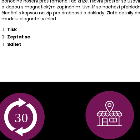
pohodlné nošení přes rameno i do kříže. Hlavní prostor se uzav
a klopou s magnetickým zapínáním. Uvnitř se nachází přehled
členění s kapsou na zip pro drobnosti a doklady. Zlaté detaily d
modelu elegantní vzhled.
Tisk
Zeptat se
Sdílet