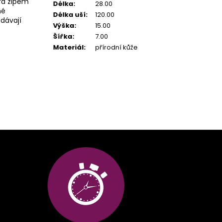
írá zipem
Délka
:
28.00
né
Délka uší
:
120.00
odávají
Výška
:
15.00
Šířka
:
7.00
Materiál
:
přírodní kůže