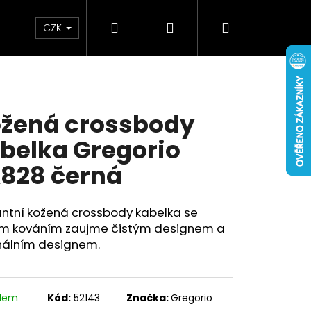
Hledat
Přihlášení
Nákupní
Doplňky
Novinky
CZK
košík
žená crossbody
belka Gregorio
828 černá
antní kožená crossbody kabelka se
ým kováním zaujme čistým designem a
inálním designem.
adem
Kód:
52143
Značka:
Gregorio