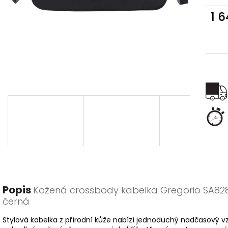
1 
Měr
cena
Popis
Kožená crossbody kabelka Gregorio SA82
černá
Stylová kabelka z přírodní kůže nabízí jednoduchý nadčasový v