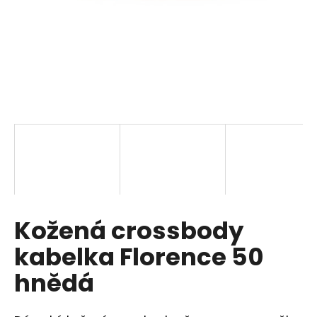
a
j
í
t
?
HLEDAT
Kožená crossbody
D
o
kabelka Florence 50
p
o
hnědá
r
u