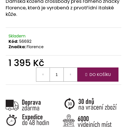
č
Dámská kožená crossbody přes rameno značky
u
Florence, která je vyrobená z prvotřídní italské
j
kůže.
e
m
e
Skladem
Kód:
56692
Značka:
Florence
1 395 Kč
Měrná
DO KOŠÍKU
cena: