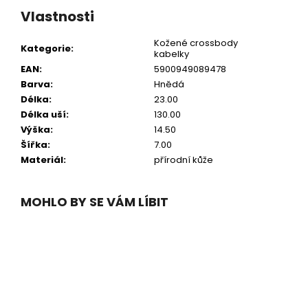
Vlastnosti
Kožené crossbody
Kategorie
:
kabelky
EAN
:
5900949089478
Barva
:
Hnědá
Délka
:
23.00
Délka uší
:
130.00
Výška
:
14.50
Šířka
:
7.00
Materiál
:
přírodní kůže
MOHLO BY SE VÁM LÍBIT