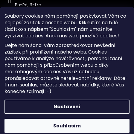
Po-Pá, 9-17h
Soubory cookies nám pomáhají poskytovat Vám co
nejlepší zážitek z našeho webu. Kliknutím na bílé
tlačítko s nápisem "Souhlasím" nám umožníte
využívat cookies.
Ano, i náš web používá cookies!
Kontakt
Dejte nám šanci Vám zprostředkovat nevšední
Sitemap
zážitek při prohlížení našeho webu. Cookies
používáme k analýze návštěvnosti, personalizační
Doprava a Platba
nám pomáhají s přizpůsobením webu a díky
Reklamace Zboží
marketingovým cookies Vás už nebudou
Obchodní podmínky
pronásledovat otravné nerelevantní reklamy. Dáte-
li nám souhlas, můžete sledovat nabídky, které Vás
konečně zajímají :-)
Vytvořil Shoptet
Copyright 2026
iKabelka.cz
. Všechna práva vyhrazena.
Nastavení
Upravit nastavení cookies
Souhlasím