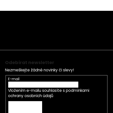
Z
á
p
a
t
í
Odebírat newsletter
Nezmeškejte žádné novinky či slevy!
E-mail
Vložením e-mailu souhlasíte s
podmínkami
ochrany osobních údajů
PŘIHLÁSIT SE