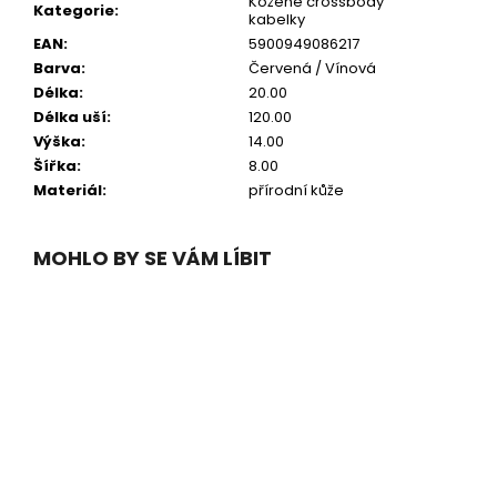
Kožené crossbody
Kategorie
:
kabelky
EAN
:
5900949086217
Barva
:
Červená / Vínová
Délka
:
20.00
Délka uší
:
120.00
Výška
:
14.00
Šířka
:
8.00
Materiál
:
přírodní kůže
MOHLO BY SE VÁM LÍBIT