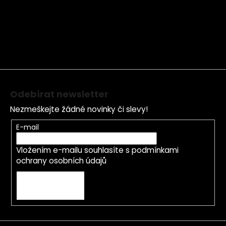
á
p
a
t
í
Odebírat newsletter
Nezmeškejte žádné novinky či slevy!
E-mail
Vložením e-mailu souhlasíte s
podmínkami
ochrany osobních údajů
PŘIHLÁSIT SE