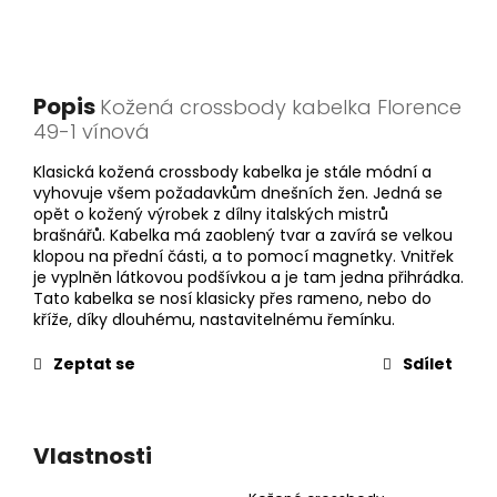
Popis
Kožená crossbody kabelka Florence
49-1 vínová
Klasická kožená crossbody kabelka je stále módní a
vyhovuje všem požadavkům dnešních žen. Jedná se
opět o kožený výrobek z dílny italských mistrů
brašnářů. Kabelka má zaoblený tvar a zavírá se velkou
klopou na přední části, a to pomocí magnetky. Vnitřek
je vyplněn látkovou podšívkou a je tam jedna přihrádka.
Tato kabelka se nosí klasicky přes rameno, nebo do
kříže, díky dlouhému, nastavitelnému řemínku.
Zeptat se
Sdílet
Vlastnosti