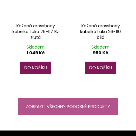
Kožená crossbody
Kožená crossbody
kabelka Luka 26-117 Bz
kabelka Luka 26-110
žlutá
bílá
Skladem
Skladem
1 049 Kč
990 Kč
DO KOŠÍKU
DO KOŠÍKU
ZOBRAZIT VŠECHNY PODOBNÉ PRODUKTY
Z