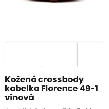
a
j
í
t
?
HLEDAT
Kožená crossbody
D
o
kabelka Florence 49-1
p
o
vínová
r
u