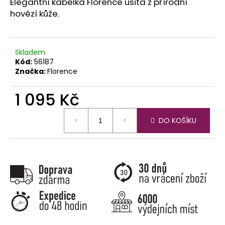
č
Elegantní kabelka Florence ušitá z přírodní
u
hovězí kůže.
j
e
m
Skladem
e
Kód:
56187
Značka:
Florence
1 095 Kč
Měrná
DO KOŠÍKU
cena: