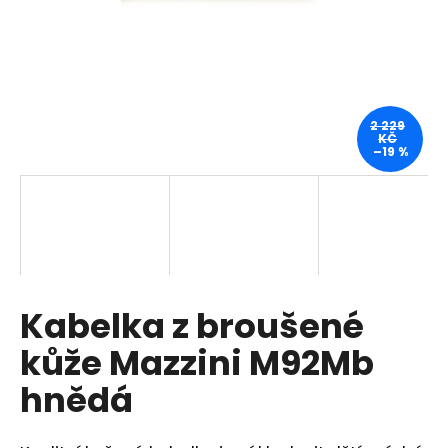
a
j
í
t
?
2 229
KČ
–19 %
HLEDAT
Kabelka z broušené
D
o
kůže Mazzini M92Mb
p
o
hnědá
r
u