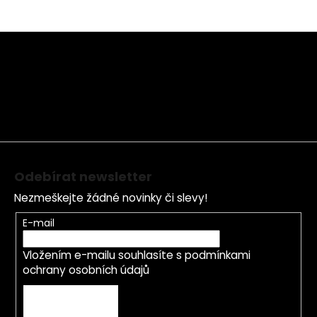
Z
á
p
a
t
í
Odebírat newsletter
Nezmeškejte žádné novinky či slevy!
E-mail
Vložením e-mailu souhlasíte s
podmínkami
ochrany osobních údajů
PŘIHLÁSIT SE