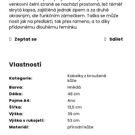
venkovní čelní straně se nachází prostorná, leč téměř
skrytá kapsa, zajištěná jednak zipem a za druhé
okrasným, ale funkčním zámečkem. Taška se může
nosit jak na předloktí, tak přes rameno, a to díky
přídavnému dlouhému řemínku.
Zeptat se
Sdílet
Vlastnosti
Kabelky z broušené
Kategorie
:
kůže
Barva
:
Hnědá
Délka
:
46 cm
Pojme A4
:
Ano
Šířka
:
13,5 cm
Výška
:
39 cm
Výška s rukojetí
:
53 cm
Materiál
:
přírodní kůže