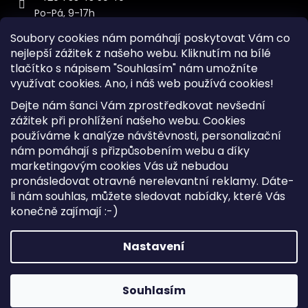
Po-Pá, 9-17h
Soubory cookies nám pomáhají poskytovat Vám co
nejlepší zážitek z našeho webu. Kliknutím na bílé
tlačítko s nápisem "Souhlasím" nám umožníte
využívat cookies.
Ano, i náš web používá cookies!
Kontakt
Dejte nám šanci Vám zprostředkovat nevšední
Sitemap
zážitek při prohlížení našeho webu. Cookies
používáme k analýze návštěvnosti, personalizační
Doprava a Platba
nám pomáhají s přizpůsobením webu a díky
Reklamace Zboží
marketingovým cookies Vás už nebudou
Obchodní podmínky
pronásledovat otravné nerelevantní reklamy. Dáte-
li nám souhlas, můžete sledovat nabídky, které Vás
konečně zajímají :-)
Vytvořil Shoptet
Copyright 2026
iKabelka.cz
. Všechna práva vyhrazena.
Nastavení
Upravit nastavení cookies
Souhlasím