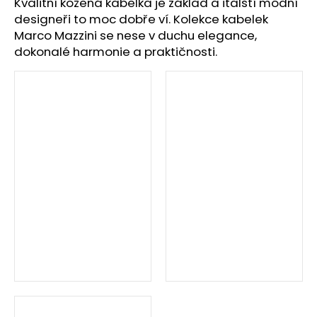
č
Kvalitní kožená kabelka je základ a italští módní
u
designeři to moc dobře ví. Kolekce kabelek
j
Marco Mazzini se nese v duchu elegance,
e
dokonalé harmonie a praktičnosti.
m
e