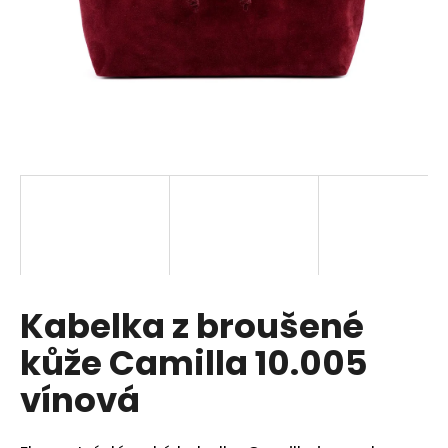
a
j
í
t
?
HLEDAT
Kabelka z broušené
D
o
kůže Camilla 10.005
p
o
vínová
r
u