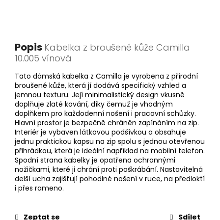
Popis
Kabelka z broušené kůže Camilla
10.005 vínová
Tato dámská kabelka z Camilla je vyrobena z přírodní
broušené kůže, která jí dodává specifický vzhled a
jemnou texturu. Její minimalistický design vkusně
doplňuje zlaté kování, díky čemuž je vhodným
doplňkem pro každodenní nošení i pracovní schůzky.
Hlavní prostor je bezpečně chráněn zapínáním na zip.
Interiér je vybaven látkovou podšívkou a obsahuje
jednu praktickou kapsu na zip spolu s jednou otevřenou
přihrádkou, která je ideální například na mobilní telefon.
Spodní strana kabelky je opatřena ochrannými
nožičkami, které ji chrání proti poškrábání. Nastavitelná
delší ucha zajišťují pohodlné nošení v ruce, na předloktí
i přes rameno.
Zeptat se
Sdílet