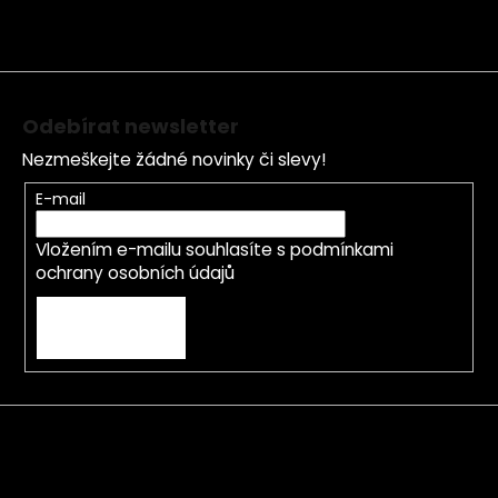
t
í
Odebírat newsletter
Nezmeškejte žádné novinky či slevy!
E-mail
Vložením e-mailu souhlasíte s
podmínkami
ochrany osobních údajů
PŘIHLÁSIT SE