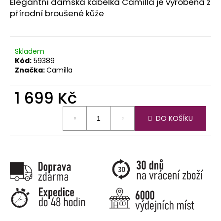
č
Elegantní dámská kabelka Camilla je vyrobena z
u
přírodní broušené kůže
j
e
m
Skladem
e
Kód:
59389
Značka:
Camilla
1 699 Kč
Měrná
DO KOŠÍKU
cena: