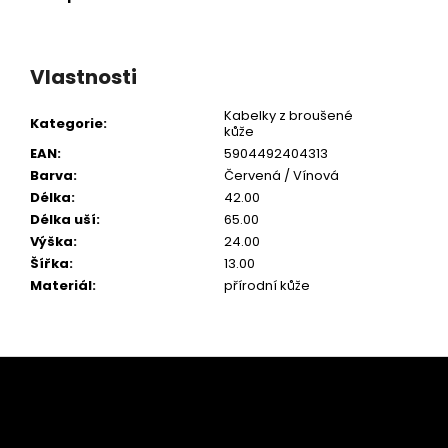
Vlastnosti
Kabelky z broušené
Kategorie
:
kůže
EAN
:
5904492404313
Barva
:
Červená / Vínová
Délka
:
42.00
Délka uší
:
65.00
Výška
:
24.00
Šířka
:
13.00
Materiál
:
přírodní kůže
Z
á
p
a