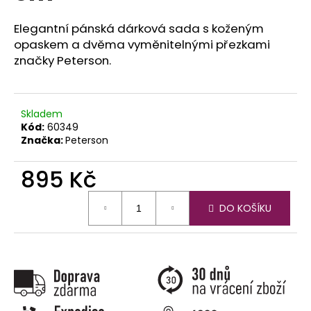
č
u
Elegantní pánská dárková sada s koženým
j
opaskem a dvěma vyměnitelnými přezkami
e
značky Peterson.
m
e
Skladem
Kód:
60349
Značka:
Peterson
895 Kč
Měrná
DO KOŠÍKU
cena: