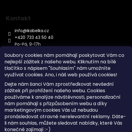
Kontakt
info
@
ikabelka.cz
+420 733 43 50 40
Po-Pá, 9-17h
Soubory cookies nám pomáhají poskytovat Vám co
nejlepší zážitek z našeho webu. Kliknutím na bílé
tlačítko s nápisem "Souhlasím" nám umožníte
využívat cookies.
Ano, i náš web používá cookies!
Kontakt
Dejte nám šanci Vám zprostředkovat nevšední
Sitemap
zážitek při prohlížení našeho webu. Cookies
používáme k analýze návštěvnosti, personalizační
Doprava a Platba
nám pomáhají s přizpůsobením webu a díky
Reklamace Zboží
marketingovým cookies Vás už nebudou
Obchodní podmínky
pronásledovat otravné nerelevantní reklamy. Dáte-
li nám souhlas, můžete sledovat nabídky, které Vás
konečně zajímají :-)