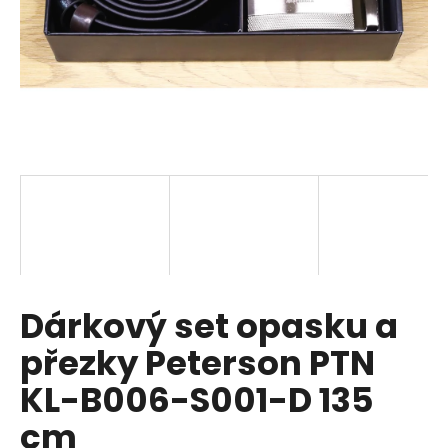
a
j
í
t
?
HLEDAT
Dárkový set opasku a
D
o
přezky Peterson PTN
p
o
KL-B006-S001-D 135
r
cm
u