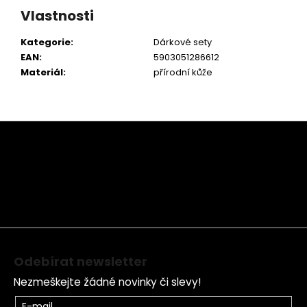
Vlastnosti
Kategorie
:
Dárkové sety
EAN
:
5903051286612
Materiál
:
přírodní kůže
Z
á
p
a
t
í
Odebírat newsletter
Nezmeškejte žádné novinky či slevy!
E-mail