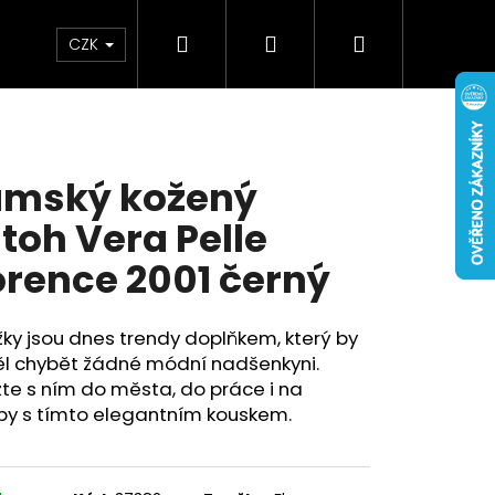
Hledat
Přihlášení
Nákupní
Doplňky
Novinky
CZK
košík
mský kožený
toh Vera Pelle
orence 2001 černý
ky jsou dnes trendy doplňkem, který by
l chybět žádné módní nadšenkyni.
te s ním do města, do práce i na
py s tímto elegantním kouskem.