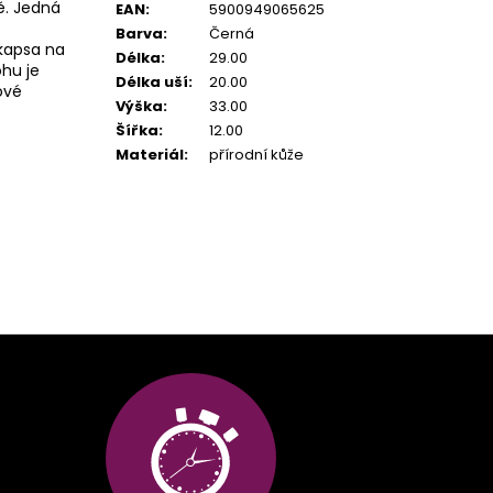
ně. Jedná
EAN
:
5900949065625
Barva
:
Černá
 kapsa na
Délka
:
29.00
hu je
Délka uší
:
20.00
ové
Výška
:
33.00
Šířka
:
12.00
Materiál
:
přírodní kůže