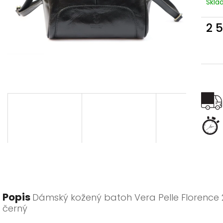
Skl
2 
Měr
cena
Popis
Dámský kožený batoh Vera Pelle Florence 
černý