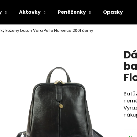
y
Aktovky
Peněženky
Opasky
ý kožený batoh Vera Pelle Florence 2001 černý
Co potřebujete najít?
Dá
HLEDAT
ba
Fl
Doporučujeme
Batůž
nemě
Vyraz
náku