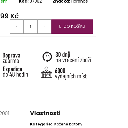
adem
Kód:
37382
Značka:
Florence
599 Kč
ná
DO KOŠÍKU
:
Vlastnosti
2001
Kategorie
:
Kožené batohy