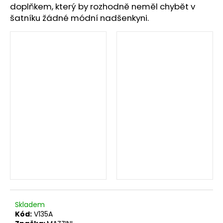
č
doplňkem, který by rozhodně neměl chybět v
u
šatníku žádné módní nadšenkyni.
j
e
m
e
Skladem
Kód:
V135A