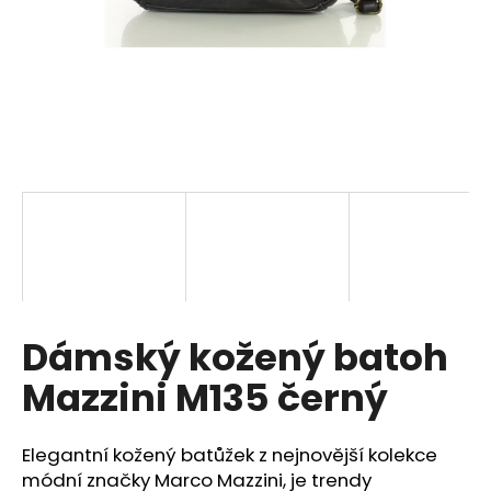
a
j
í
t
?
HLEDAT
Dámský kožený batoh
D
o
Mazzini M135 černý
p
o
r
Elegantní kožený batůžek z nejnovější kolekce
u
módní značky Marco Mazzini, je trendy