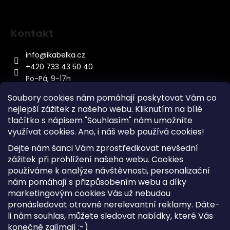
Kontakt
info
@
ikabelka.cz
+420 733 43 50 40
Po-Pá, 9-17h
Soubory cookies nám pomáhají poskytovat Vám co
nejlepší zážitek z našeho webu. Kliknutím na bílé
tlačítko s nápisem "Souhlasím" nám umožníte
využívat cookies.
Ano, i náš web používá cookies!
Kontakt
Dejte nám šanci Vám zprostředkovat nevšední
Sitemap
zážitek při prohlížení našeho webu. Cookies
používáme k analýze návštěvnosti, personalizační
Doprava a Platba
nám pomáhají s přizpůsobením webu a díky
Reklamace Zboží
marketingovým cookies Vás už nebudou
Obchodní podmínky
pronásledovat otravné nerelevantní reklamy. Dáte-
li nám souhlas, můžete sledovat nabídky, které Vás
konečně zajímají :-)