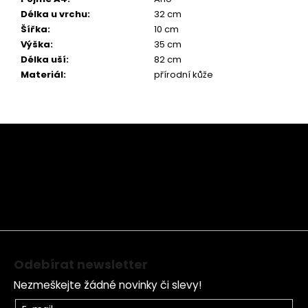
Délka u vrchu
:
32 cm
Šířka
:
10 cm
Výška
:
35 cm
Délka uší
:
82 cm
Materiál
:
přírodní kůže
Z
á
p
a
t
í
Odebírat newsletter
Nezmeškejte žádné novinky či slevy!