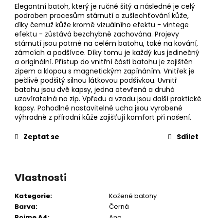
Elegantní batoh, který je ručně šitý a následně je celý
podroben procesům stárnutí a zušlechťování kůže,
díky čemuž kůže kromě vizuálního efektu - vintege
efektu - zůstává bezchybně zachována. Projevy
stárnutí jsou patrné na celém batohu, také na kování,
zámcích a podšívce. Díky tomu je každý kus jedinečný
a originální. Přístup do vnitřní části batohu je zajištěn
zipem a klopou s magnetickým zapínáním. Vnitřek je
pečlivě podšitý silnou látkovou podšívkou. Uvnitř
batohu jsou dvě kapsy, jedna otevřená a druhá
uzavíratelná na zip. Vpředu a vzadu jsou další praktické
kapsy. Pohodlné nastavitelné ucha jsou vyrobené
výhradně z přírodní kůže zajišťují komfort při nošení.
Zeptat se
Sdílet
Vlastnosti
Kategorie
:
Kožené batohy
Barva
:
Černá
Pojme A4
:
Ano