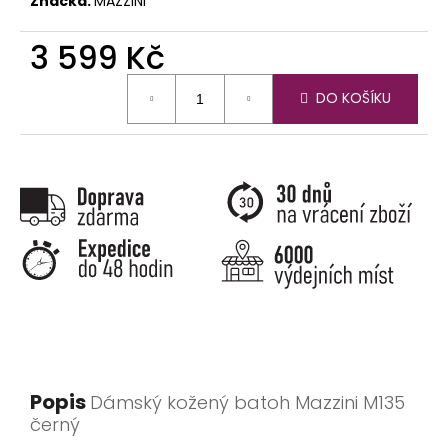
Značka:
MAZZINI
3 599 Kč
Měrná
DO KOŠÍKU
cena:
Popis
Dámský kožený batoh Mazzini M135
černý