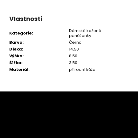
Vlastnosti
Dámské kožené
Kategorie
:
peněženky
Barva
:
Černá
Délka
:
14.50
Výška
:
8.50
Šířka
:
3.50
Materiál
:
přírodní kůže
Z
á
p
a
t
í