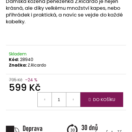
č
Dámská kožená peněženka Z.Ricardo je nejen
u
krásná, ale díky velkému množství kapes, nebo
j
přihrádek i praktická, a navíc se vejde do každé
e
kabelky.
m
e
Skladem
Kód:
28940
Značka:
Z.Ricardo
795 Kč
–24 %
599 Kč
Měrná
DO KOŠÍKU
cena: