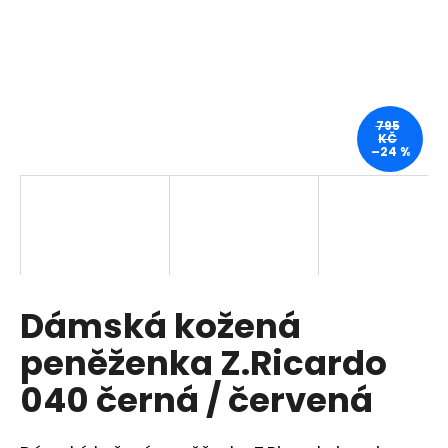
a
j
í
t
?
795
KČ
–24 %
HLEDAT
Dámská kožená
D
o
peněženka Z.Ricardo
p
o
040 černá / červená
r
u