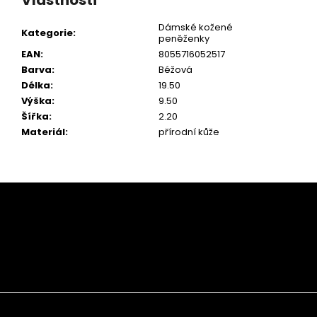
Vlastnosti
Dámské kožené
Kategorie
:
peněženky
EAN
:
8055716052517
Barva
:
Béžová
Délka
:
19.50
Výška
:
9.50
Šířka
:
2.20
Materiál
:
přírodní kůže
Z
á
p
a
t
í