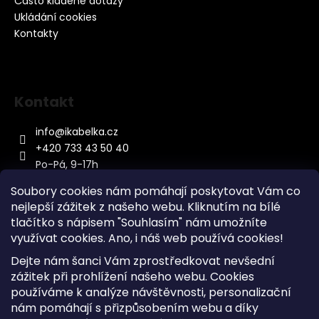
Často kladené dotazy
Ukládání cookies
Kontakty
Kontakt
info
@
ikabelka.cz
+420 733 43 50 40
Po-Pá, 9-17h
Soubory cookies nám pomáhají poskytovat Vám co
nejlepší zážitek z našeho webu. Kliknutím na bílé
tlačítko s nápisem "Souhlasím" nám umožníte
využívat cookies.
Ano, i náš web používá cookies!
Kontakt
Dejte nám šanci Vám zprostředkovat nevšední
Sitemap
zážitek při prohlížení našeho webu. Cookies
používáme k analýze návštěvnosti, personalizační
Doprava a Platba
nám pomáhají s přizpůsobením webu a díky
Reklamace Zboží