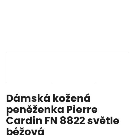
a
j
í
t
?
HLEDAT
Dámská kožená
D
o
peněženka Pierre
p
o
Cardin FN 8822 světle
r
béžová
u