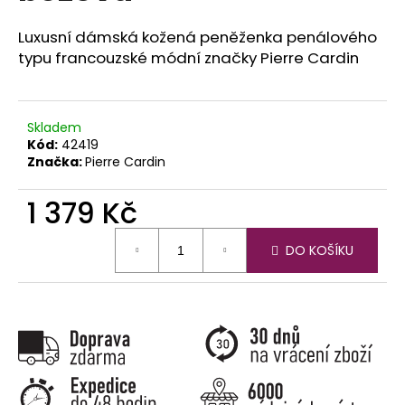
č
u
Luxusní dámská kožená peněženka penálového
j
typu francouzské módní značky Pierre Cardin
e
m
e
Skladem
Kód:
42419
Značka:
Pierre Cardin
1 379 Kč
Měrná
DO KOŠÍKU
cena: