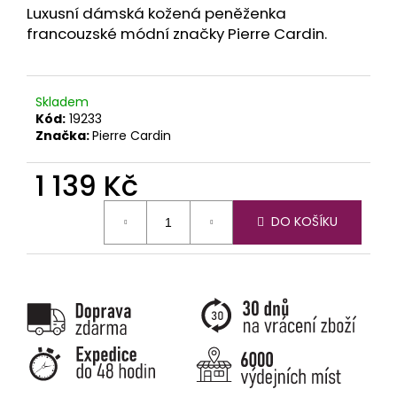
č
Luxusní dámská kožená peněženka
u
francouzské módní značky Pierre Cardin.
j
e
m
e
Skladem
Kód:
19233
Značka:
Pierre Cardin
1 139 Kč
Měrná
DO KOŠÍKU
cena: