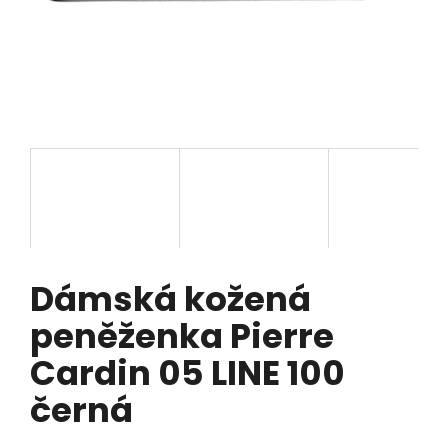
a
j
í
t
?
HLEDAT
Dámská kožená
D
peněženka Pierre
o
Cardin 05 LINE 100
p
o
černá
r
u