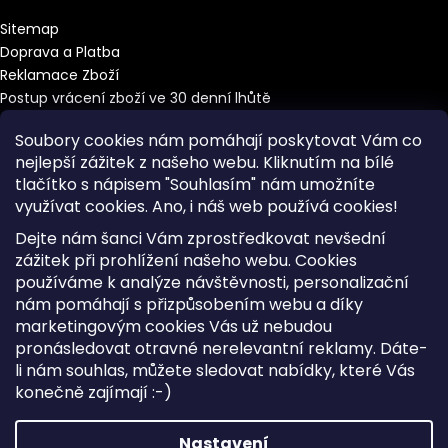
Sitemap
Doprava a Platba
Reklamace Zboží
Postup vrácení zboží ve 30 denní lhůtě
Obchodní podmínky
Soubory cookies nám pomáhají poskytovat Vám co
nejlepší zážitek z našeho webu. Kliknutím na bílé
tlačítko s nápisem "Souhlasím" nám umožníte
využívat cookies.
Ano, i náš web používá cookies!
Kontakt
Dejte nám šanci Vám zprostředkovat nevšední
info
@
ikabelka.cz
zážitek při prohlížení našeho webu. Cookies
používáme k analýze návštěvnosti, personalizační
+420 733 43 50 40
nám pomáhají s přizpůsobením webu a díky
Po-Pá, 9-17h
marketingovým cookies Vás už nebudou
pronásledovat otravné nerelevantní reklamy. Dáte-
li nám souhlas, můžete sledovat nabídky, které Vás
konečně zajímají :-)
Vytvořil Shoptet
Copyright 2026
iKabelka.cz
. Všechna práva vyhrazena.
Nastavení