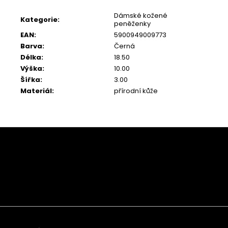
Dámské kožené
Kategorie
:
peněženky
EAN
:
5900949009773
Barva
:
Černá
Délka
:
18.50
Výška
:
10.00
Šířka
:
3.00
Materiál
:
přírodní kůže
Z
á
p
a
t
í