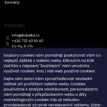
Kontakty
Kontakt
info
@
ikabelka.cz
+420 733 43 50 40
Po-Pá, 9-17h
Soubory cookies nám pomáhají poskytovat Vám co
nejlepší zážitek z našeho webu. Kliknutím na bílé
tlačítko s nápisem "Souhlasím" nám umožníte
využívat cookies.
Ano, i náš web používá cookies!
Kontakt
Dejte nám šanci Vám zprostředkovat nevšední
Sitemap
zážitek při prohlížení našeho webu. Cookies
používáme k analýze návštěvnosti, personalizační
Doprava a Platba
nám pomáhají s přizpůsobením webu a díky
Reklamace Zboží
marketingovým cookies Vás už nebudou
Obchodní podmínky
pronásledovat otravné nerelevantní reklamy. Dáte-