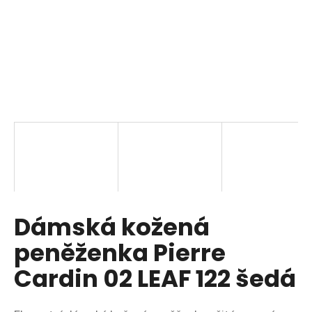
a
j
í
t
?
HLEDAT
Dámská kožená
D
o
peněženka Pierre
p
o
Cardin 02 LEAF 122 šedá
r
u