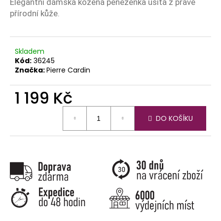
č
Elegantní dámská kožená peněženka ušitá z pravé
u
přírodní kůže.
j
e
m
Skladem
e
Kód:
36245
Značka:
Pierre Cardin
1 199 Kč
Měrná
DO KOŠÍKU
cena: