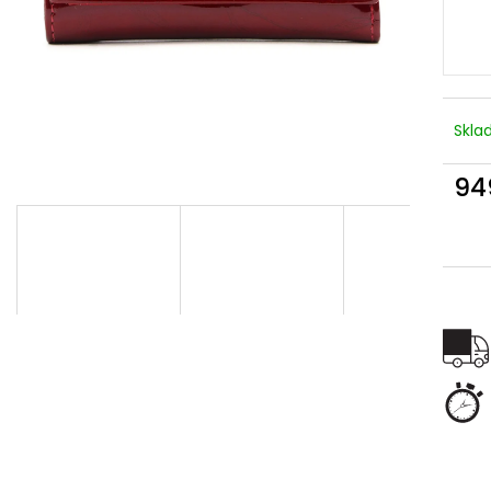
Skl
94
Měr
cena