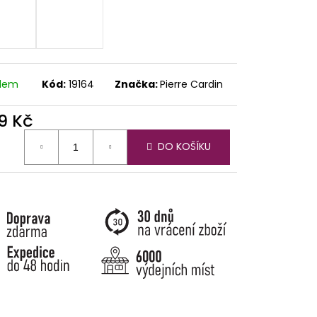
adem
Kód:
19164
Značka:
Pierre Cardin
9 Kč
ná
DO KOŠÍKU
: