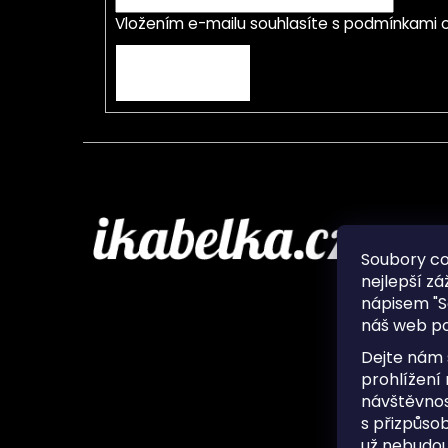
Vložením e-mailu souhlasíte s
podmínkami o
PŘIHLÁSIT SE
Infor
Soubory c
nejlepší zá
O nás
nápisem "S
Ochran
náš web po
Často 
Ukládá
Dejte nám 
Kontak
prohlížení
návštěvnos
s přizpůso
už nebudou