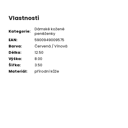
Vlastnosti
Dámské kožené
Kategorie
:
peněženky
EAN
:
5900949009575
Barva
:
Červená / Vínová
Délka
:
12.50
Výška
:
8.00
Šířka
:
3.50
Materiál
:
přírodní kůže