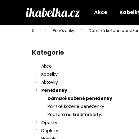
K
Přejít
na
o
Akce
Kabelk
obsah
Zpět
Zpět
š
do
do
í
Domů
Peněženky
Dámské kožené peněžen
k
obchodu
obchodu
P
o
Kategorie
Přeskočit
s
kategorie
t
Akce
r
Kabelky
a
Aktovky
n
Peněženky
n
Dámské kožené peněženky
í
Pánské kožené peněženky
p
Pouzdra na kreditní karty.
a
Opasky
n
Doplňky
e
Novinky