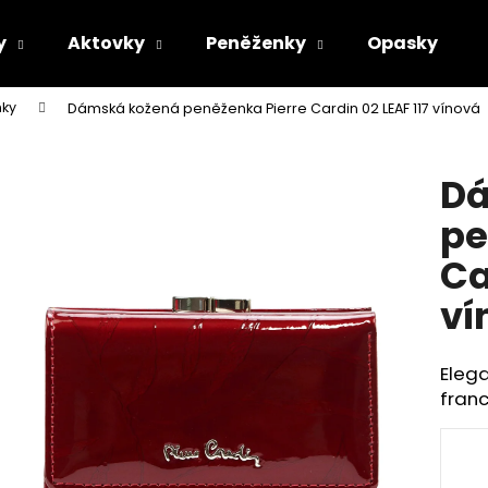
y
Aktovky
Peněženky
Opasky
ky
Dámská kožená peněženka Pierre Cardin 02 LEAF 117 vínová
Co potřebujete najít?
Dá
HLEDAT
pe
Ca
Doporučujeme
ví
Eleg
franc