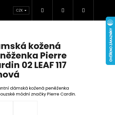
Hledat
Přihlášení
Nákupní
Doplňky
Novinky
CZK
košík
mská kožená
něženka Pierre
rdin 02 LEAF 117
nová
antní dámská kožená peněženka
ouzské módní značky Pierre Cardin.