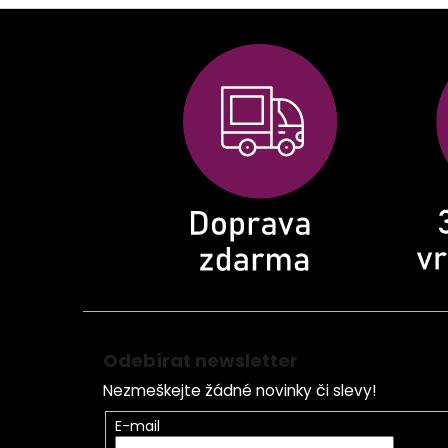
Z
á
p
a
t
í
Odebírat newsletter
Nezmeškejte žádné novinky či slevy!
E-mail