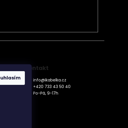
Kontakt
ouhlasím
info
@
ikabelka.cz
+420 733 43 50 40
Po-Pá, 9-17h
denní