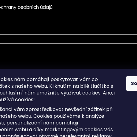
chrany osobních údajů
mace pro Vás
Informace pro Vás
ookies nám pomáhají poskytovat Vám co
S
žitek z našeho webu. Kliknutím na bílé tlačítko s
Sitemap
ouhlasím" nám umožníte využívat cookies.
Ano, i
a osobních údajů
Doprava a Platba
užívá cookies!
kladené dotazy
Reklamace Zboží
ní cookies
Postup vrácení zboží ve 30 
šanci Vám zprostředkovat nevšední zážitek při
lhůtě
ty
 našeho webu. Cookies používáme k analýze
Obchodní podmínky
ti, personalizační nám pomáhají
bením webu a díky marketingovým cookies Vás
 pronásledovat otravné nerelevantní reklamy.