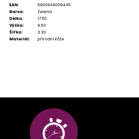
EAN
:
5900949009445
Barva
:
Zelená
Délka
:
17.50
Výška
:
9.50
Šířka
:
3.30
Materiál
:
přírodní kůže