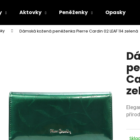
y
Aktovky
Peněženky
Opasky
ky
Dámská kožená peněženka Pierre Cardin 02 LEAF 114 zelená
Co potřebujete najít?
Dá
HLEDAT
pe
Ca
Doporučujeme
ze
Elega
přírod
Skl