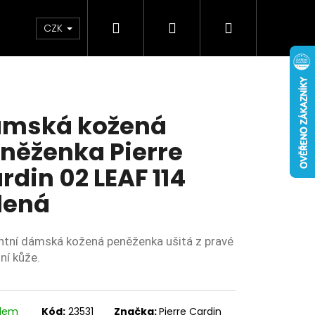
Hledat
Přihlášení
Nákupní
Doplňky
Novinky
CZK
košík
mská kožená
něženka Pierre
rdin 02 LEAF 114
lená
ntní dámská kožená peněženka ušitá z pravé
ní kůže.
adem
Kód:
23531
Značka:
Pierre Cardin