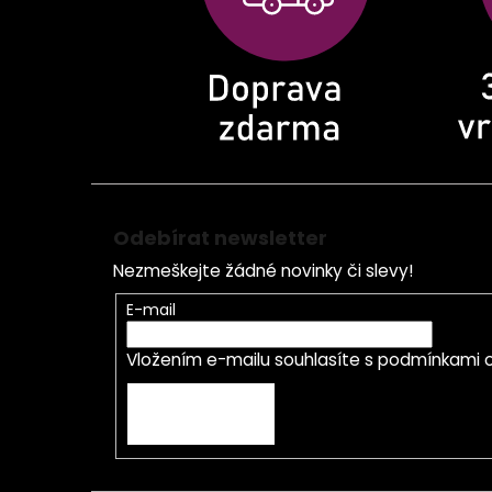
í
Odebírat newsletter
Nezmeškejte žádné novinky či slevy!
E-mail
Vložením e-mailu souhlasíte s
podmínkami o
PŘIHLÁSIT SE