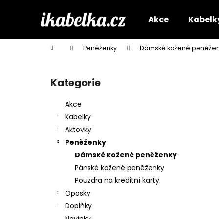
K
Přejít
na
o
Akce
Kabelk
obsah
Zpět
Zpět
š
do
do
í
Domů
Peněženky
Dámské kožené peněžen
k
obchodu
obchodu
P
o
Kategorie
Přeskočit
s
kategorie
t
Akce
r
Kabelky
a
Aktovky
n
Peněženky
n
Dámské kožené peněženky
í
Pánské kožené peněženky
p
Pouzdra na kreditní karty.
a
Opasky
n
Doplňky
e
Novinky