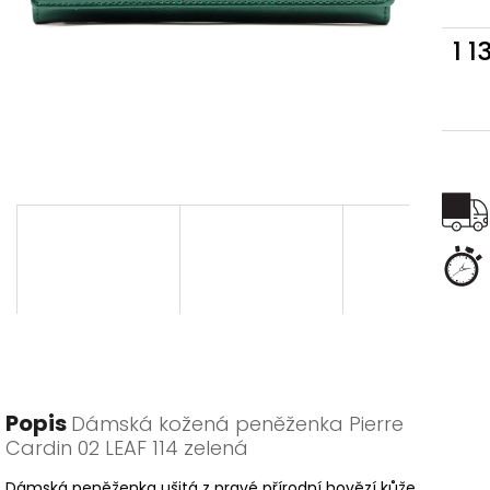
1 1
Měr
cena
Popis
Dámská kožená peněženka Pierre
Cardin 02 LEAF 114 zelená
Dámská peněženka ušitá z pravé přírodní hovězí kůže.