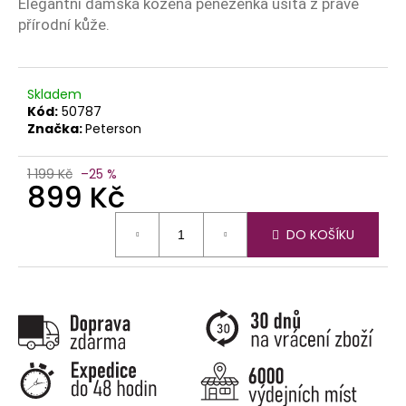
č
Elegantní dámská kožená peněženka ušitá z pravé
u
přírodní kůže.
j
e
m
Skladem
e
Kód:
50787
Značka:
Peterson
1 199 Kč
–25 %
899 Kč
Měrná
DO KOŠÍKU
cena: