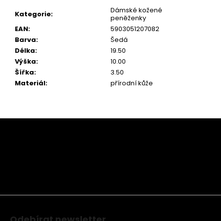
Dámské kožené
Kategorie
:
peněženky
EAN
:
5903051207082
Barva
:
Šedá
Délka
:
19.50
Výška
:
10.00
Šířka
:
3.50
Materiál
:
přírodní kůže
Z
á
p
a
t
í
Odebírat newsletter