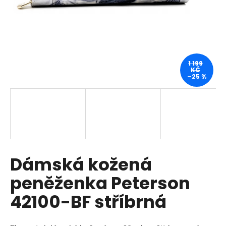
a
j
í
t
?
1 199
KČ
–25 %
HLEDAT
Dámská kožená
D
o
peněženka Peterson
p
o
42100-BF stříbrná
r
u