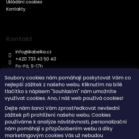
Ukládání cookies
Kontakty
Kontakt
info
@
ikabelka.cz
+420 733 43 50 40
Po-Pá, 9-17h
Soubory cookies nám pomáhají poskytovat Vám co
nejlepší zážitek z našeho webu. Kliknutím na bílé
tlačítko s nápisem "Souhlasím" nám umožníte
využívat cookies.
Ano, i náš web používá cookies!
Kontakt
Dejte nám šanci Vám zprostředkovat nevšední
Sitemap
zážitek při prohlížení našeho webu. Cookies
používáme k analýze návštěvnosti, personalizační
Doprava a Platba
nám pomáhají s přizpůsobením webu a díky
Reklamace Zboží
marketingovým cookies Vás už nebudou
Obchodní podmínky