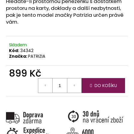
č
Hledáte-li prostornou peněženku s dostatkem
u
prostoru na karty, doklady a další nezbytnosti,
j
pak je tento model značky Patrizia určen právě
e
vám.
m
e
Skladem
Kód:
34342
Značka:
PATRIZIA
899 Kč
Měrná
DO KOŠÍKU
cena: