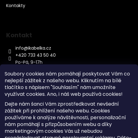
Kontakty
Kontakt
info
@
ikabelka.cz
+420 733 43 50 40
Po-Pá, 9-17h
Soubory cookies nám pomáhají poskytovat Vám co
nejlepší zážitek z našeho webu. Kliknutím na bílé
tlačítko s nápisem "Souhlasím" nám umožníte
využívat cookies.
Ano, i náš web používá cookies!
Kontakt
Dejte nám šanci Vám zprostředkovat nevšední
Sitemap
zážitek při prohlížení našeho webu. Cookies
používáme k analýze návštěvnosti, personalizační
Doprava a Platba
nám pomáhají s přizpůsobením webu a díky
Reklamace Zboží
marketingovým cookies Vás už nebudou
Obchodní podmínky
pronásledovat otravné nerelevantní reklamy. Dáte-