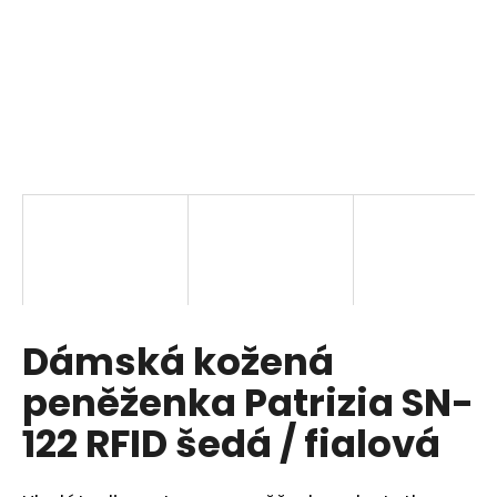
a
j
í
t
?
HLEDAT
Dámská kožená
D
o
peněženka Patrizia SN-
p
o
122 RFID šedá / fialová
r
u