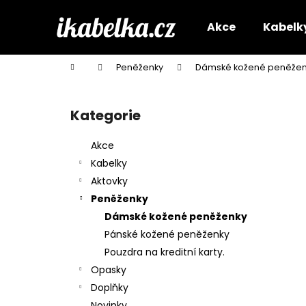
K
Přejít
na
o
Akce
Kabelk
obsah
Zpět
Zpět
š
do
do
í
Domů
Peněženky
Dámské kožené peněžen
k
obchodu
obchodu
P
o
Kategorie
Přeskočit
s
kategorie
t
Akce
r
Kabelky
a
Aktovky
n
Peněženky
n
Dámské kožené peněženky
í
Pánské kožené peněženky
p
Pouzdra na kreditní karty.
a
Opasky
n
Doplňky
e
Novinky