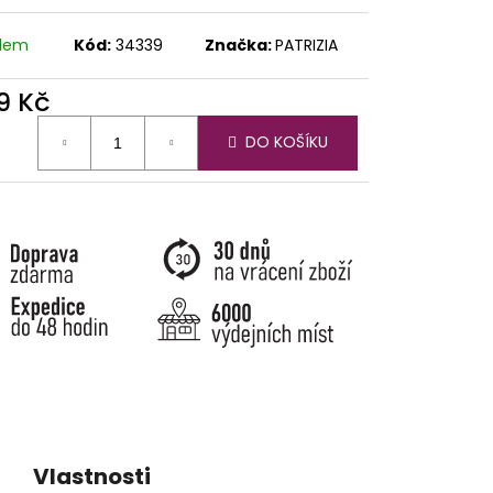
adem
Kód:
34339
Značka:
PATRIZIA
9 Kč
ná
DO KOŠÍKU
:
Vlastnosti