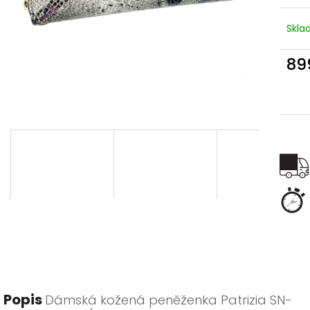
Skl
89
Měr
cena
Popis
Dámská kožená peněženka Patrizia SN-