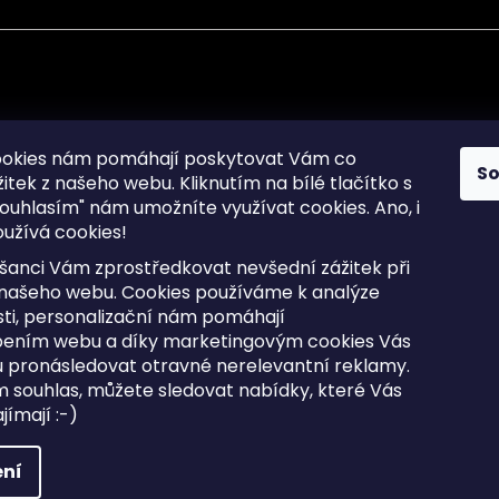
mace pro Vás
Informace pro Vás
ookies nám pomáhají poskytovat Vám co
S
žitek z našeho webu. Kliknutím na bílé tlačítko s
Sitemap
ouhlasím" nám umožníte využívat cookies.
Ano, i
a osobních údajů
Doprava a Platba
užívá cookies!
kladené dotazy
Reklamace Zboží
ní cookies
Postup vrácení zboží ve 30 
šanci Vám zprostředkovat nevšední zážitek při
lhůtě
ty
 našeho webu. Cookies používáme k analýze
Obchodní podmínky
ti, personalizační nám pomáhají
bením webu a díky marketingovým cookies Vás
 pronásledovat otravné nerelevantní reklamy.
m souhlas, můžete sledovat nabídky, které Vás
razena.
Upravit nastavení cookies
ímají :-)
ní