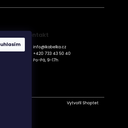
Kontakt
ouhlasím
info
@
ikabelka.cz
+420 733 43 50 40
Po-Pá, 9-17h
denní
Vytvořil Shoptet