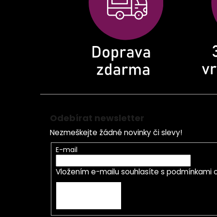
t
í
Odebírat newsletter
Nezmeškejte žádné novinky či slevy!
E-mail
Vložením e-mailu souhlasíte s
podmínkami o
PŘIHLÁSIT SE