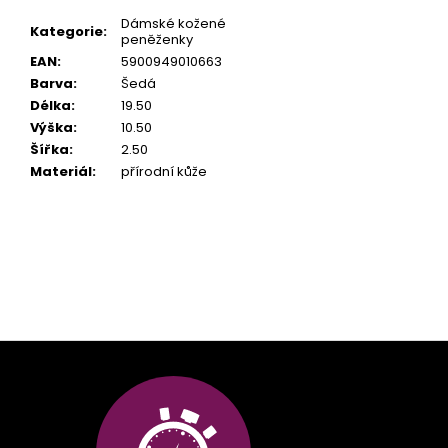
Dámské kožené
Kategorie
:
peněženky
EAN
:
5900949010663
Barva
:
Šedá
Délka
:
19.50
Výška
:
10.50
Šířka
:
2.50
Materiál
:
přírodní kůže