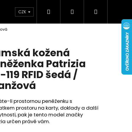
Hledat
Přihlášení
Nákupní
Doplňky
Novinky
CZK
žová
košík
mská kožená
něženka Patrizia
-119 RFID šedá /
anžová
te-li prostornou peněženku s
tkem prostoru na karty, doklady a další
tnosti, pak je tento model značky
zia určen právě vám.