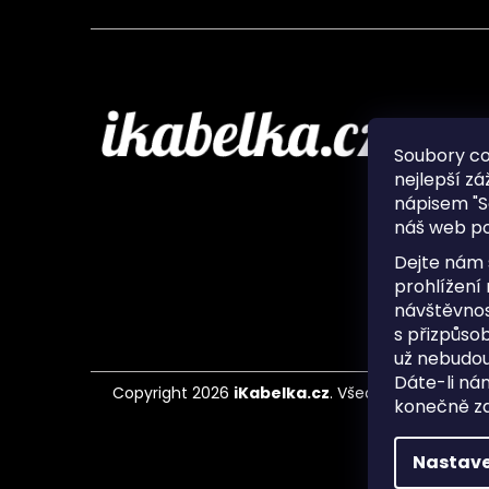
Infor
Soubory c
nejlepší zá
O nás
nápisem "S
Ochran
náš web po
Často 
Ukládá
Dejte nám 
Kontak
prohlížení
návštěvnos
s přizpůso
už nebudou
Dáte-li ná
Copyright 2026
iKabelka.cz
. Všechna práva vyh
konečně zaj
Nastave