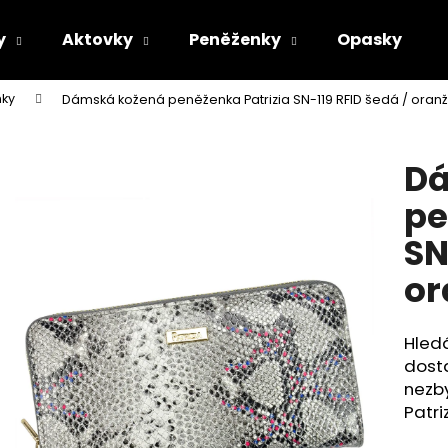
y
Aktovky
Peněženky
Opasky
ky
Dámská kožená peněženka Patrizia SN-119 RFID šedá / oran
Co potřebujete najít?
Dá
HLEDAT
pe
SN
Doporučujeme
or
Hledá
dosta
nezby
Patri