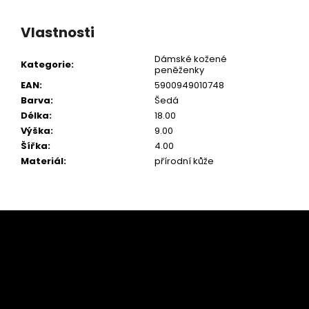
Vlastnosti
Dámské kožené
Kategorie
:
peněženky
EAN
:
5900949010748
Barva
:
Šedá
Délka
:
18.00
Výška
:
9.00
Šířka
:
4.00
Materiál
:
přírodní kůže
Z
á
p
a
t
í