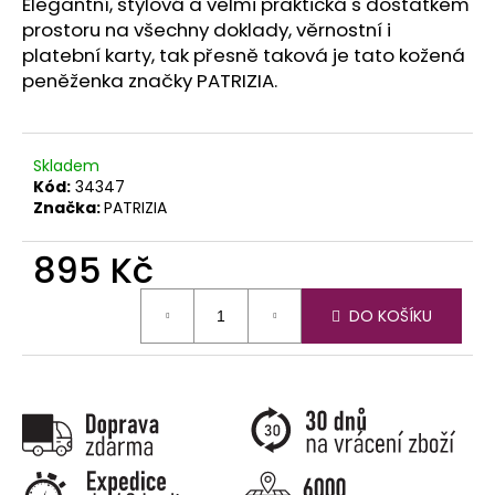
č
Elegantní, stylová a velmi praktická s dostatkem
u
prostoru na všechny doklady, věrnostní i
j
platební karty, tak přesně taková je tato kožená
e
peněženka značky PATRIZIA.
m
e
Skladem
Kód:
34347
Značka:
PATRIZIA
895 Kč
Měrná
DO KOŠÍKU
cena: