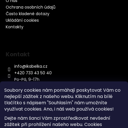
O nás
Ochrana osobních údajů
Často kladené dotazy
Ukládání cookies
Kontakty
Kontakt
info
@
ikabelka.cz
+420 733 43 50 40
Po-Pá, 9-17h
Soubory cookies nám pomáhají poskytovat Vám co
nejlepší zážitek z našeho webu. Kliknutím na bílé
tlačítko s nápisem "Souhlasím" nám umožníte
využívat cookies.
Ano, i náš web používá cookies!
Kontakt
Dejte nám šanci Vám zprostředkovat nevšední
Sitemap
zážitek při prohlížení našeho webu. Cookies