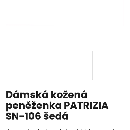
a
j
í
t
?
HLEDAT
Dámská kožená
D
o
peněženka PATRIZIA
p
o
SN-106 šedá
r
u