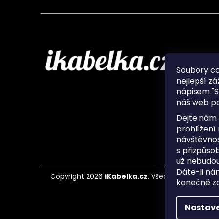
Infor
Soubory c
nejlepší zá
O nás
nápisem "S
Ochran
náš web po
Často 
Ukládá
Dejte nám 
Kontak
prohlížení
návštěvnos
s přizpůso
už nebudou
Dáte-li ná
Copyright 2026
iKabelka.cz
. Všechna práva vyh
konečně zaj
Nastave