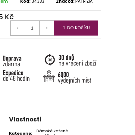
adem
Kód:
34333
Značka:
PATRIZIA
5 Kč
ná
DO KOŠÍKU
:
Vlastnosti
Dámské kožené
Kategorie
: