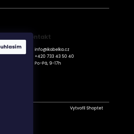
Kontakt
ouhlasím
info
@
ikabelka.cz
+420 733 43 50 40
Po-Pá, 9-17h
denní
Vytvořil Shoptet