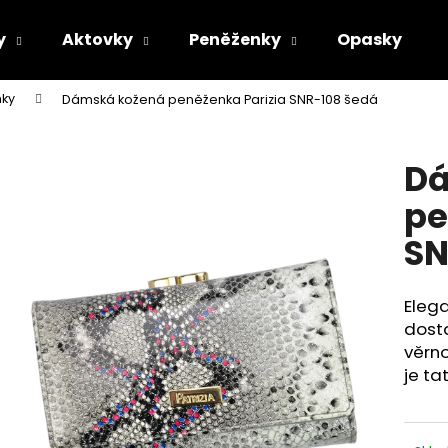
y
Aktovky
Peněženky
Opasky
ky
Dámská kožená peněženka Parizia SNR-108 šedá
Co potřebujete najít?
Dá
HLEDAT
pe
SN
Doporučujeme
Elega
dost
věrno
je ta