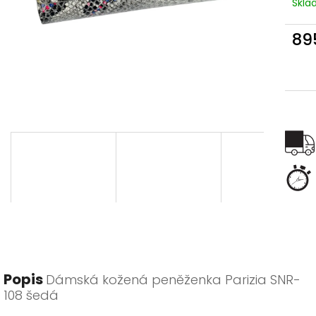
Skl
89
Měr
cena
Popis
Dámská kožená peněženka Parizia SNR-
108 šedá