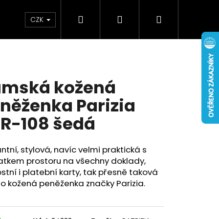
Hledat
Přihlášení
Nákupní
Doplňky
Novinky
CZK
košík
mská kožená
něženka Parizia
R-108 šedá
ntní, stylová, navíc velmi praktická s
atkem prostoru na všechny doklady,
stní i platební karty, tak přesně taková
to kožená peněženka značky Parizia.