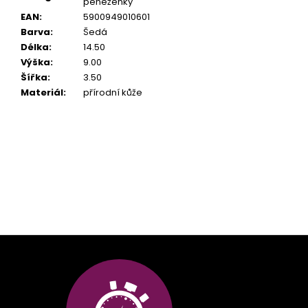
peněženky
EAN
:
5900949010601
Barva
:
Šedá
Délka
:
14.50
Výška
:
9.00
Šířka
:
3.50
Materiál
:
přírodní kůže