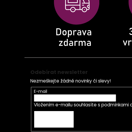
t
í
Odebírat newsletter
Nezmeškejte žádné novinky či slevy!
E-mail
Vložením e-mailu souhlasíte s
podmínkami o
PŘIHLÁSIT SE