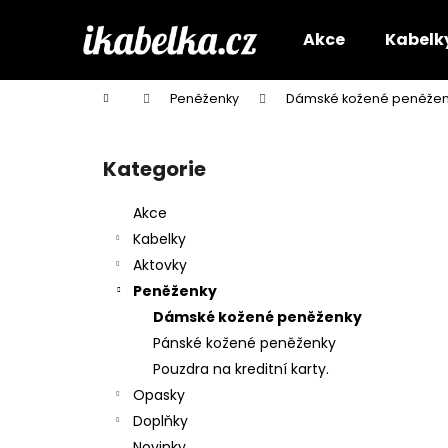
K
Přejít
na
o
Akce
Kabelk
obsah
Zpět
Zpět
š
do
do
í
Domů
Peněženky
Dámské kožené peněžen
k
obchodu
obchodu
P
o
Kategorie
Přeskočit
s
kategorie
t
Akce
r
Kabelky
a
Aktovky
n
Peněženky
n
Dámské kožené peněženky
í
Pánské kožené peněženky
p
Pouzdra na kreditní karty.
a
Opasky
n
Doplňky
e
Novinky