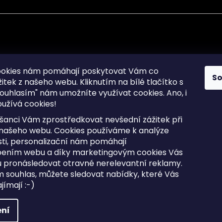
mace pro Vás
Informace pro Vás
ookies nám pomáhají poskytovat Vám co
S
žitek z našeho webu. Kliknutím na bílé tlačítko s
Sitemap
ouhlasím" nám umožníte využívat cookies.
Ano, i
a osobních údajů
Doprava a Platba
užívá cookies!
kladené dotazy
Reklamace Zboží
ní cookies
Postup vrácení zboží ve 30 
šanci Vám zprostředkovat nevšední zážitek při
lhůtě
ty
 našeho webu. Cookies používáme k analýze
Obchodní podmínky
ti, personalizační nám pomáhají
bením webu a díky marketingovým cookies Vás
 pronásledovat otravné nerelevantní reklamy.
m souhlas, můžete sledovat nabídky, které Vás
razena.
Upravit nastavení cookies
ímají :-)
ní