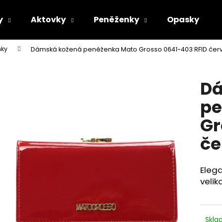
y
Aktovky
Peněženky
Opasky
ky
Dámská kožená peněženka Mato Grosso 0641-403 RFID čer
Co potřebujete najít?
Dá
HLEDAT
pe
Gr
Doporučujeme
če
Eleg
velik
Skl