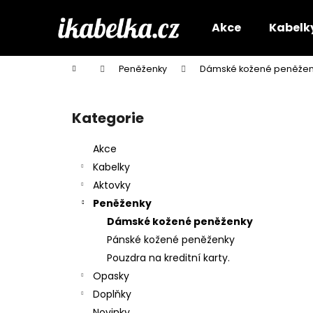
K
Přejít
na
o
Akce
Kabelk
obsah
Zpět
Zpět
š
do
do
í
Domů
Peněženky
Dámské kožené peněžen
k
obchodu
obchodu
P
o
Kategorie
Přeskočit
s
kategorie
t
Akce
r
Kabelky
a
Aktovky
n
Peněženky
n
Dámské kožené peněženky
í
Pánské kožené peněženky
p
Pouzdra na kreditní karty.
a
Opasky
n
Doplňky
e
Novinky