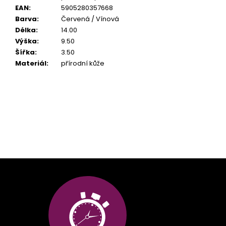
EAN
:
5905280357668
Barva
:
Červená / Vínová
Délka
:
14.00
Výška
:
9.50
Šířka
:
3.50
Materiál
:
přírodní kůže