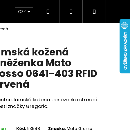
Hledat
Přihlášení
Nákupní
Doplňky
Novinky
CZK
vená
košík
mská kožená
něženka Mato
osso 0641-403 RFID
rvená
antní dámská kožená peněženka střední
osti značky Gregorio.
adem
Kód:
53948
Značka:
Mato Grosso