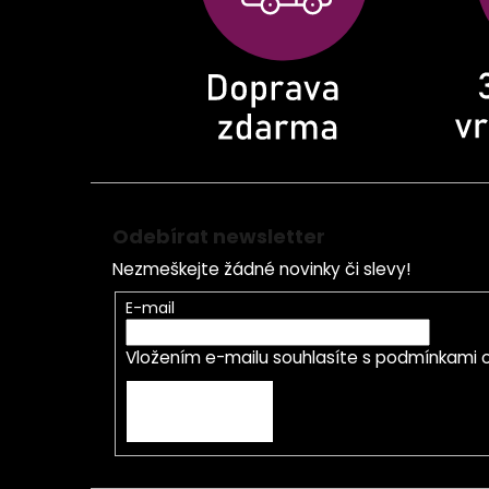
í
Odebírat newsletter
Nezmeškejte žádné novinky či slevy!
E-mail
Vložením e-mailu souhlasíte s
podmínkami o
PŘIHLÁSIT SE