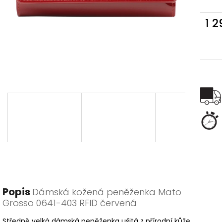
1 
Měr
cena
Popis
Dámská kožená peněženka Mato
Grosso 0641-403 RFID červená
Středně velká dámská peněženka ušitá z přírodní kůže.