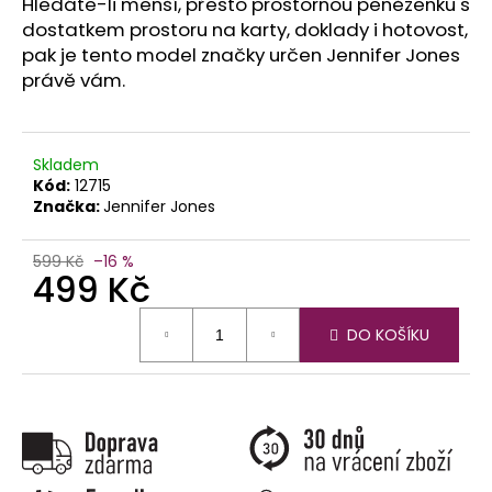
č
Hledáte-li menší, přesto prostornou peněženku s
u
dostatkem prostoru na karty, doklady i hotovost,
j
pak je tento model značky určen Jennifer Jones
e
právě vám.
m
e
Skladem
Kód:
12715
Značka:
Jennifer Jones
599 Kč
–16 %
499 Kč
Měrná
DO KOŠÍKU
cena: