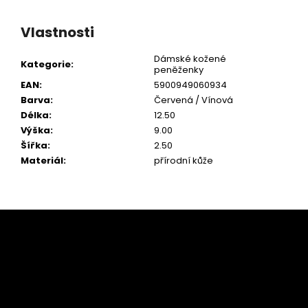
Vlastnosti
Dámské kožené
Kategorie
:
peněženky
EAN
:
5900949060934
Barva
:
Červená / Vínová
Délka
:
12.50
Výška
:
9.00
Šířka
:
2.50
Materiál
:
přírodní kůže
Z
á
p
a
t
í