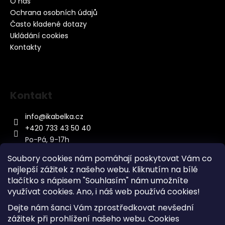
O nás
Ochrana osobních údajů
Často kladené dotazy
Ukládání cookies
Kontakty
Kontakt
info
@
ikabelka.cz
+420 733 43 50 40
Po-Pá, 9-17h
Soubory cookies nám pomáhají poskytovat Vám co
nejlepší zážitek z našeho webu. Kliknutím na bílé
tlačítko s nápisem "Souhlasím" nám umožníte
využívat cookies.
Ano, i náš web používá cookies!
Kontakt
Dejte nám šanci Vám zprostředkovat nevšední
Sitemap
zážitek při prohlížení našeho webu. Cookies