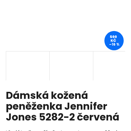
a
j
í
t
?
599
KČ
–16 %
HLEDAT
Dámská kožená
D
o
peněženka Jennifer
p
o
Jones 5282-2 červená
r
u