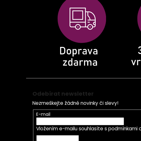
p
a
t
í
Odebírat newsletter
Nezmeškejte žádné novinky či slevy!
E-mail
Vložením e-mailu souhlasíte s
podmínkami o