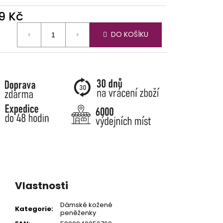
9 Kč
ná
DO KOŠÍKU
:
Vlastnosti
Dámské kožené
Kategorie
:
peněženky