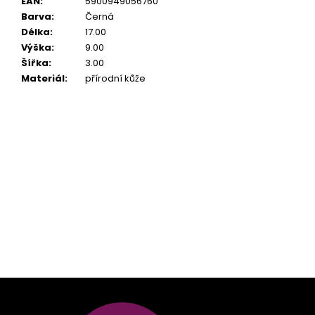
EAN
:
5900949056760
Barva
:
Černá
Délka
:
17.00
Výška
:
9.00
Šířka
:
3.00
Materiál
:
přírodní kůže