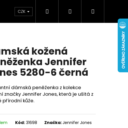
Hledat
Přihlášení
Nákupní
Doplňky
Novinky
CZK
košík
mská kožená
něženka Jennifer
nes 5280-6 černá
antní dámská peněženka z kolekce
 značky Jennifer Jones, která je ušitá z
 přírodní kůže.
adem
Kód:
31698
Značka:
Jennifer Jones