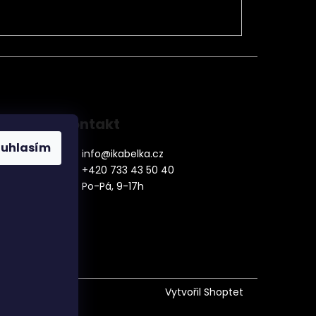
Kontakt
ouhlasím
info
@
ikabelka.cz
+420 733 43 50 40
Po-Pá, 9-17h
denní
Vytvořil Shoptet