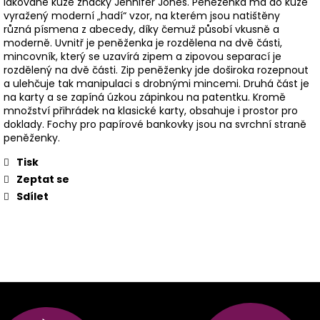
lakované kůže značky Jennifer Jones. Peněženka má do kůže
vyražený moderní „hadí“ vzor, na kterém jsou natištěny
různá písmena z abecedy, díky čemuž působí vkusně a
moderně. Uvnitř je peněženka je rozdělena na dvě části,
mincovník, který se uzavírá zipem a zipovou separací je
rozdělený na dvě části. Zip peněženky jde doširoka rozepnout
a ulehčuje tak manipulaci s drobnými mincemi. Druhá část je
na karty a se zapíná úzkou zápinkou na patentku. Kromě
množství přihrádek na klasické karty, obsahuje i prostor pro
doklady. Fochy pro papírové bankovky jsou na svrchní straně
peněženky.
Tisk
Zeptat se
Sdílet