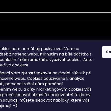
mace pro Vás
Informace pro Vás
ookies nám pomáhají poskytovat Vám co
S
žitek z našeho webu. Kliknutím na bílé tlačítko s
Sitemap
ouhlasím" nám umožníte využívat cookies.
Ano, i
a osobních údajů
Doprava a Platba
užívá cookies!
kladené dotazy
Reklamace Zboží
ní cookies
Postup vrácení zboží ve 30 
šanci Vám zprostředkovat nevšední zážitek při
lhůtě
ty
 našeho webu. Cookies používáme k analýze
Obchodní podmínky
ti, personalizační nám pomáhají
bením webu a díky marketingovým cookies Vás
 pronásledovat otravné nerelevantní reklamy.
m souhlas, můžete sledovat nabídky, které Vás
razena.
Upravit nastavení cookies
ímají :-)