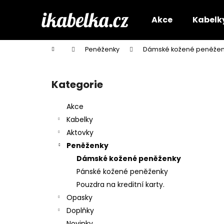
K
Přejít
na
o
Akce
Kabelk
obsah
Zpět
Zpět
š
do
do
í
Domů
Peněženky
Dámské kožené peněžen
k
obchodu
obchodu
P
o
Kategorie
Přeskočit
s
kategorie
t
Akce
r
Kabelky
a
Aktovky
n
Peněženky
n
Dámské kožené peněženky
í
Pánské kožené peněženky
p
Pouzdra na kreditní karty.
a
Opasky
n
Doplňky
e
Novinky