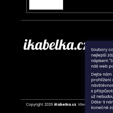
PŘIHLÁSIT SE
Infor
Soubory c
nejlepší zá
O nás
nápisem "S
Ochran
náš web po
Často 
Ukládá
Dejte nám 
Kontak
prohlížení
návštěvnos
s přizpůso
už nebudou
Dáte-li ná
Copyright 2026
iKabelka.cz
. Všechna práva vyh
konečně zaj