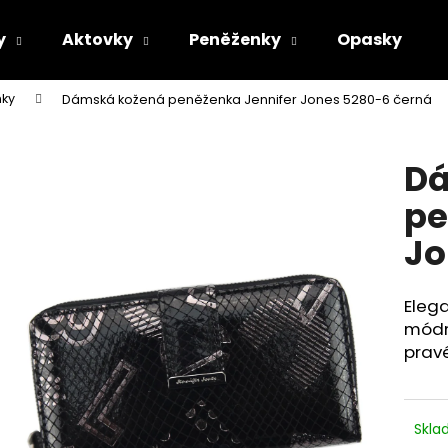
y
Aktovky
Peněženky
Opasky
ky
Dámská kožená peněženka Jennifer Jones 5280-6 černá
Co potřebujete najít?
Dá
HLEDAT
pe
Jo
Doporučujeme
Eleg
módní
pravé
Skl