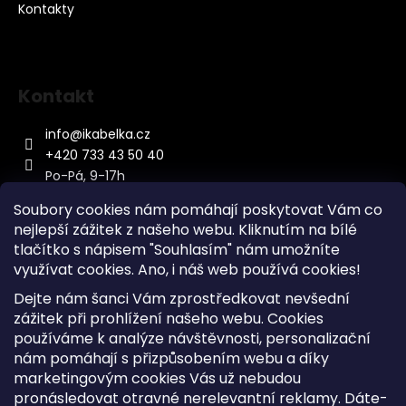
Kontakty
Kontakt
info
@
ikabelka.cz
+420 733 43 50 40
Po-Pá, 9-17h
Soubory cookies nám pomáhají poskytovat Vám co
nejlepší zážitek z našeho webu. Kliknutím na bílé
tlačítko s nápisem "Souhlasím" nám umožníte
využívat cookies.
Ano, i náš web používá cookies!
Kontakt
Dejte nám šanci Vám zprostředkovat nevšední
Sitemap
zážitek při prohlížení našeho webu. Cookies
používáme k analýze návštěvnosti, personalizační
Doprava a Platba
nám pomáhají s přizpůsobením webu a díky
Reklamace Zboží
marketingovým cookies Vás už nebudou
Obchodní podmínky
pronásledovat otravné nerelevantní reklamy. Dáte-