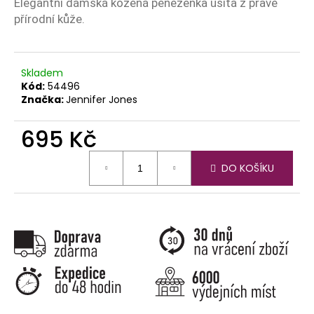
č
Elegantní dámská kožená peněženka ušitá z pravé
u
přírodní kůže.
j
e
m
Skladem
e
Kód:
54496
Značka:
Jennifer Jones
695 Kč
Měrná
DO KOŠÍKU
cena: