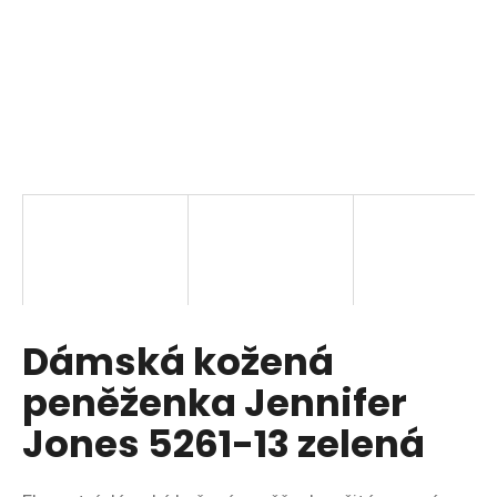
a
j
í
t
?
HLEDAT
Dámská kožená
D
o
peněženka Jennifer
p
o
Jones 5261-13 zelená
r
u