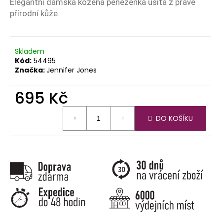
č
Elegantní dámská kožená peněženka ušitá z pravé
u
přírodní kůže.
j
e
m
Skladem
e
Kód:
54495
Značka:
Jennifer Jones
695 Kč
Měrná
DO KOŠÍKU
cena: