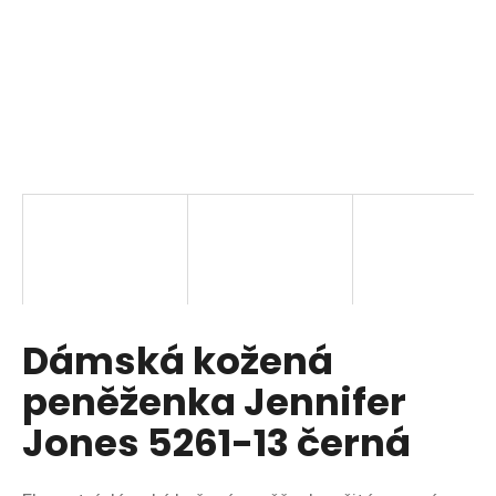
a
j
í
t
?
HLEDAT
Dámská kožená
D
o
peněženka Jennifer
p
o
Jones 5261-13 černá
r
u