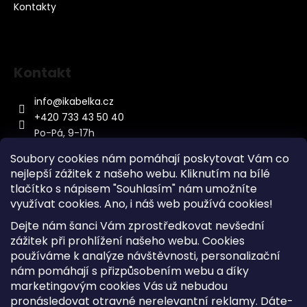
Kontakty
Kontakt
info
@
ikabelka.cz
+420 733 43 50 40
Po-Pá, 9-17h
Soubory cookies nám pomáhají poskytovat Vám co
nejlepší zážitek z našeho webu. Kliknutím na bílé
tlačítko s nápisem "Souhlasím" nám umožníte
využívat cookies.
Ano, i náš web používá cookies!
Kontakt
Dejte nám šanci Vám zprostředkovat nevšední
Sitemap
zážitek při prohlížení našeho webu. Cookies
používáme k analýze návštěvnosti, personalizační
Doprava a Platba
nám pomáhají s přizpůsobením webu a díky
Reklamace Zboží
marketingovým cookies Vás už nebudou
Obchodní podmínky
pronásledovat otravné nerelevantní reklamy. Dáte-