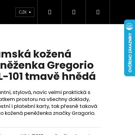
Hledat
Přihlášení
Nákupní
Doplňky
Novinky
CZK
košík
mská kožená
něženka Gregorio
L-101 tmavě hnědá
ntní, stylová, navíc velmi praktická s
atkem prostoru na všechny doklady,
stní i platební karty, tak přesně taková
to kožená peněženka značky Gragorio.