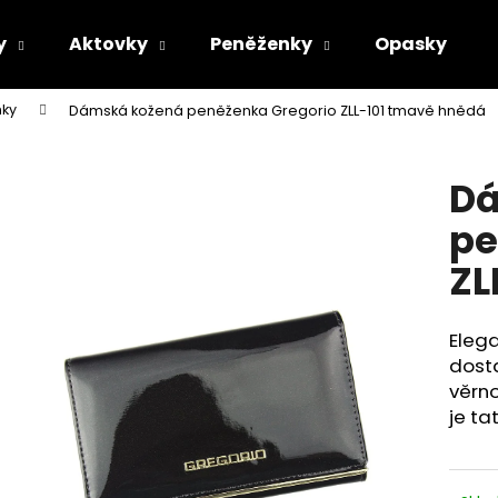
y
Aktovky
Peněženky
Opasky
ky
Dámská kožená peněženka Gregorio ZLL-101 tmavě hnědá
Co potřebujete najít?
Dá
HLEDAT
pe
ZL
Doporučujeme
Elega
dost
věrno
je ta