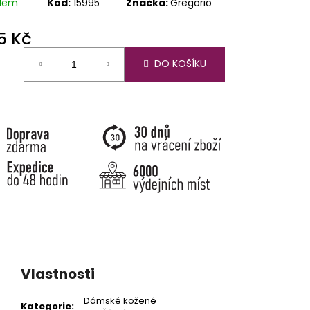
adem
Kód:
15995
Značka:
Gregorio
5 Kč
ná
DO KOŠÍKU
:
Vlastnosti
Dámské kožené
Kategorie
: