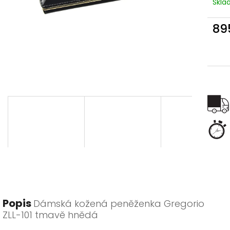
Skl
89
Měr
cena
Popis
Dámská kožená peněženka Gregorio
ZLL-101 tmavě hnědá