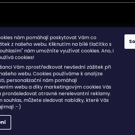
mace pro Vás
Informace pro Vás
ookies nám pomáhají poskytovat Vám co
S
žitek z našeho webu. Kliknutím na bílé tlačítko s
Sitemap
ouhlasím" nám umožníte využívat cookies.
Ano, i
a osobních údajů
Doprava a Platba
užívá cookies!
kladené dotazy
Reklamace Zboží
ní cookies
Postup vrácení zboží ve 30 
šanci Vám zprostředkovat nevšední zážitek při
lhůtě
ty
 našeho webu. Cookies používáme k analýze
Obchodní podmínky
ti, personalizační nám pomáhají
bením webu a díky marketingovým cookies Vás
 pronásledovat otravné nerelevantní reklamy.
m souhlas, můžete sledovat nabídky, které Vás
razena.
Upravit nastavení cookies
ímají :-)
ní