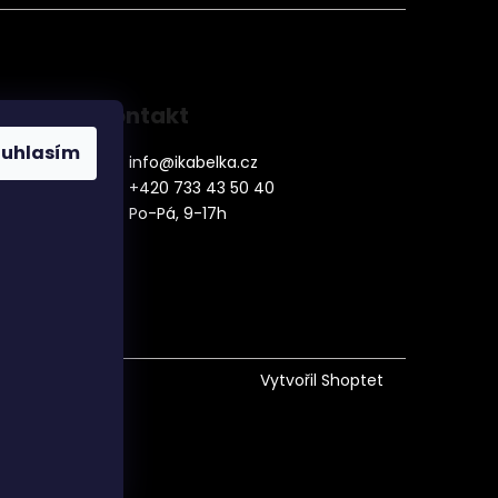
Kontakt
ouhlasím
info
@
ikabelka.cz
+420 733 43 50 40
Po-Pá, 9-17h
denní
Vytvořil Shoptet