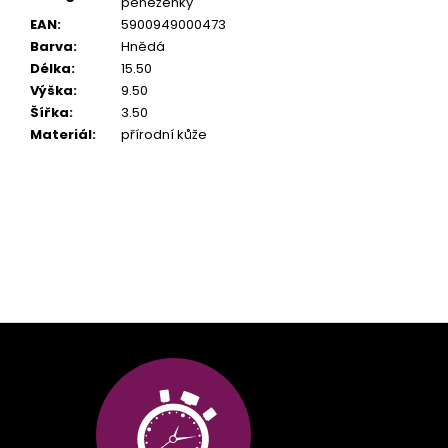
peněženky
EAN
:
5900949000473
Barva
:
Hnědá
Délka
:
15.50
Výška
:
9.50
Šířka
:
3.50
Materiál
:
přírodní kůže