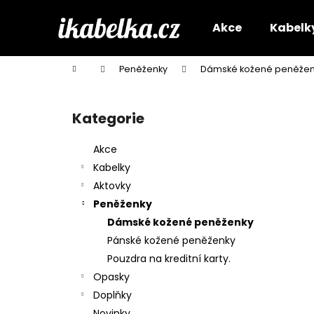
K
Přejít
na
o
Akce
Kabelk
obsah
Zpět
Zpět
š
do
do
í
Domů
Peněženky
Dámské kožené peněžen
k
obchodu
obchodu
P
o
Kategorie
Přeskočit
s
kategorie
t
Akce
r
Kabelky
a
Aktovky
n
Peněženky
n
Dámské kožené peněženky
í
Pánské kožené peněženky
p
Pouzdra na kreditní karty.
a
Opasky
n
Doplňky
e
Novinky