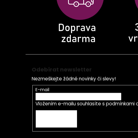
í
Odebírat newsletter
Nezmeškejte žádné novinky či slevy!
E-mail
Vložením e-mailu souhlasíte s
podmínkami o
PŘIHLÁSIT SE