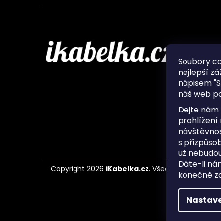
Infor
Soubory c
nejlepší zá
O nás
nápisem "S
Ochran
náš web po
Často 
Ukládá
Dejte nám 
Kontak
prohlížení
návštěvnos
s přizpůso
už nebudou
Dáte-li ná
Copyright 2026
iKabelka.cz
. Všechna práva vyh
konečně zaj
Nastave