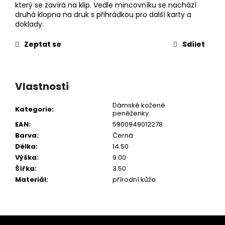
který se zavírá na klip. Vedle mincovníku se nachází
druhá klopna na druk s přihrádkou pro další karty a
doklady.
Zeptat se
Sdílet
Vlastnosti
Dámské kožené
Kategorie
:
peněženky
EAN
:
5900949012278
Barva
:
Černá
Délka
:
14.50
Výška
:
9.00
Šířka
:
3.50
Materiál
:
přírodní kůže
Z