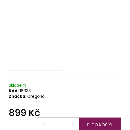
Skladem
Kód:
16033
Značka:
Gregorio
899 Kč
Měrná
DO KOŠÍKU
cena: