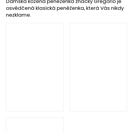
č
Dámská kožená peněženka značky Gregorio je
u
osvědčená klasická peněženka, která Vás nikdy
j
nezklame.
e
m
e