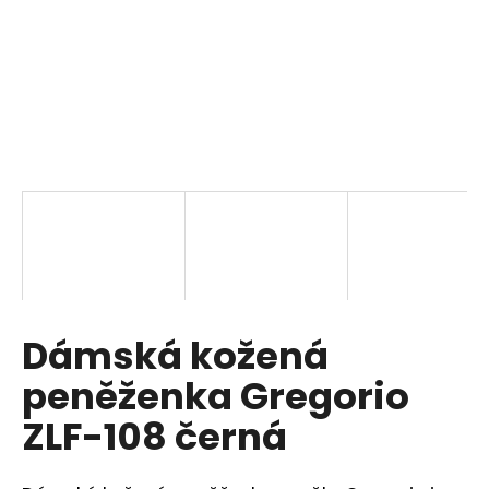
a
j
í
t
?
HLEDAT
Dámská kožená
D
o
peněženka Gregorio
p
o
ZLF-108 černá
r
u