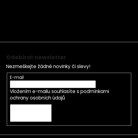
á
p
a
t
í
Odebírat newsletter
Nezmeškejte žádné novinky či slevy!
E-mail
Vložením e-mailu souhlasíte s
podmínkami
ochrany osobních údajů
PŘIHLÁSIT SE