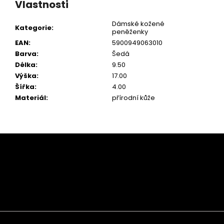
Vlastnosti
Dámské kožené
Kategorie
:
peněženky
EAN
:
5900949063010
Barva
:
Šedá
Délka
:
9.50
Výška
:
17.00
Šířka
:
4.00
Materiál
:
přírodní kůže
Z
á
p
a
t
í