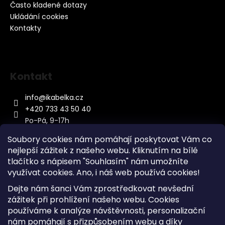
Často kladené dotazy
Ukládání cookies
Kontakty
Kontakt
info
@
ikabelka.cz
+420 733 43 50 40
Po-Pá, 9-17h
Soubory cookies nám pomáhají poskytovat Vám co
nejlepší zážitek z našeho webu. Kliknutím na bílé
tlačítko s nápisem "Souhlasím" nám umožníte
využívat cookies.
Ano, i náš web používá cookies!
Kontakt
Dejte nám šanci Vám zprostředkovat nevšední
Sitemap
zážitek při prohlížení našeho webu. Cookies
používáme k analýze návštěvnosti, personalizační
Doprava a Platba
nám pomáhají s přizpůsobením webu a díky
Reklamace Zboží