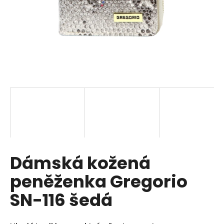
a
j
í
t
?
HLEDAT
Dámská kožená
D
o
peněženka Gregorio
p
o
SN-116 šedá
r
u