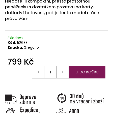
č
Hledáte-li kompaktní, přesto prostornou
u
peněženku s dostatkem prostoru na karty,
j
doklady i hotovost, pak je tento model určen
e
právě Vám.
m
e
Skladem
Kód:
52633
Značka:
Gregorio
799 Kč
Měrná
DO KOŠÍKU
cena: