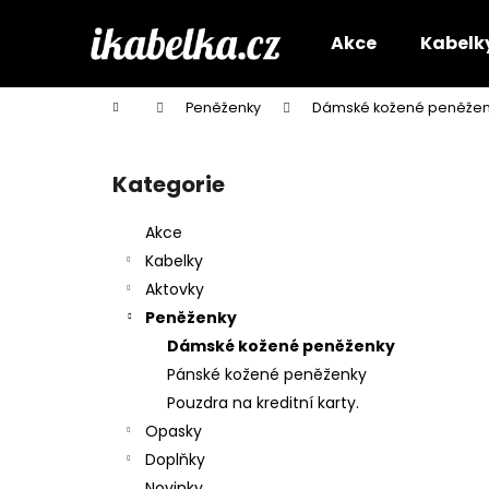
K
Přejít
na
o
Akce
Kabelk
obsah
Zpět
Zpět
š
do
do
í
Domů
Peněženky
Dámské kožené peněžen
k
obchodu
obchodu
P
o
Kategorie
Přeskočit
s
kategorie
t
Akce
r
Kabelky
a
Aktovky
n
Peněženky
n
Dámské kožené peněženky
í
Pánské kožené peněženky
p
Pouzdra na kreditní karty.
a
Opasky
n
Doplňky
e
Novinky