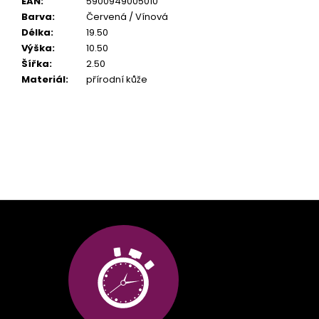
EAN
:
5900949005010
Barva
:
Červená / Vínová
Délka
:
19.50
Výška
:
10.50
Šířka
:
2.50
Materiál
:
přírodní kůže