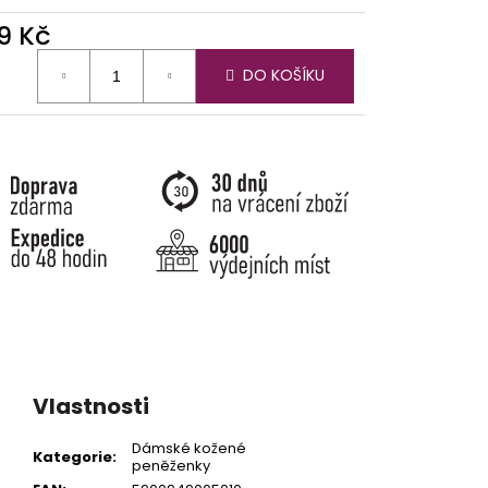
9 Kč
ná
DO KOŠÍKU
:
Vlastnosti
Dámské kožené
Kategorie
:
peněženky