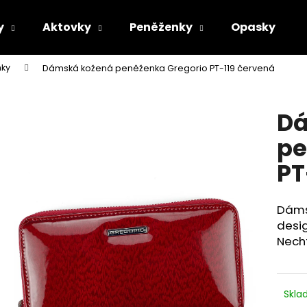
y
Aktovky
Peněženky
Opasky
ky
Dámská kožená peněženka Gregorio PT-119 červená
Co potřebujete najít?
Dá
HLEDAT
pe
PT
Doporučujeme
Dáms
desig
Nech
Skl