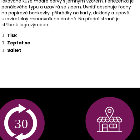
lakované kůže modré barvy s jemným vzorem. Peněženka je
penálového typu a uzavírá se zipem. Uvnitř obsahuje fochy
na papírové bankovky, přihrádky na karty, doklady a zipově
uzavíratelný mincovník na drobné. Na přední straně je
stříbrné logo výrobce.
Tisk
Zeptat se
Sdílet