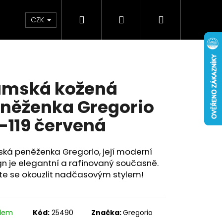
Hledat
Přihlášení
Nákupní
Doplňky
Novinky
CZK
košík
mská kožená
něženka Gregorio
-119 červená
ká peněženka Gregorio, její moderní
n je elegantní a rafinovaný současně.
te se okouzlit nadčasovým stylem!
adem
Kód:
25490
Značka:
Gregorio