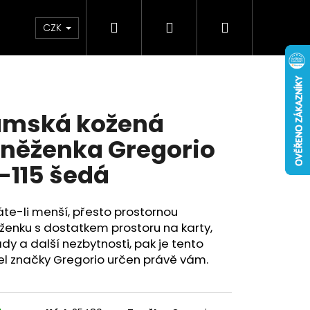
Hledat
Přihlášení
Nákupní
Doplňky
Novinky
CZK
košík
mská kožená
něženka Gregorio
-115 šedá
te-li menší, přesto prostornou
enku s dostatkem prostoru na karty,
dy a další nezbytnosti, pak je tento
l značky Gregorio určen právě vám.