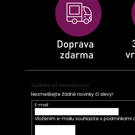
a
t
í
Odebírat newsletter
Nezmeškejte žádné novinky či slevy!
E-mail
Vložením e-mailu souhlasíte s
podmínkami o
PŘIHLÁSIT SE