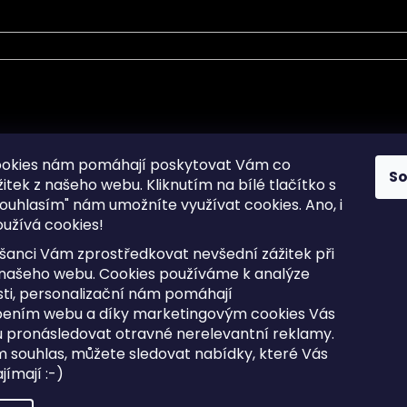
mace pro Vás
Informace pro Vás
ookies nám pomáhají poskytovat Vám co
S
žitek z našeho webu. Kliknutím na bílé tlačítko s
Sitemap
ouhlasím" nám umožníte využívat cookies.
Ano, i
a osobních údajů
Doprava a Platba
užívá cookies!
kladené dotazy
Reklamace Zboží
ní cookies
Postup vrácení zboží ve 30 
šanci Vám zprostředkovat nevšední zážitek při
lhůtě
ty
 našeho webu. Cookies používáme k analýze
Obchodní podmínky
ti, personalizační nám pomáhají
bením webu a díky marketingovým cookies Vás
 pronásledovat otravné nerelevantní reklamy.
m souhlas, můžete sledovat nabídky, které Vás
razena.
Upravit nastavení cookies
ímají :-)