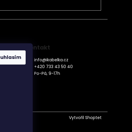
Kontakt
ouhlasím
info
@
ikabelka.cz
+420 733 43 50 40
Po-Pá, 9-17h
denní
Vytvořil Shoptet