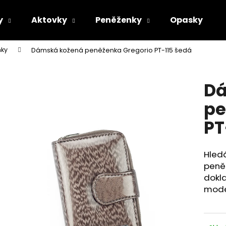
y
Aktovky
Peněženky
Opasky
ky
Dámská kožená peněženka Gregorio PT-115 šedá
Co potřebujete najít?
Dá
HLEDAT
pe
PT
Doporučujeme
Hledá
peněž
dokla
mode