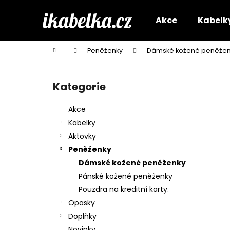
K
Přejít
na
o
Akce
Kabelk
obsah
Zpět
Zpět
š
do
do
í
Domů
Peněženky
Dámské kožené peněžen
k
obchodu
obchodu
P
o
Kategorie
Přeskočit
s
kategorie
t
Akce
r
Kabelky
a
Aktovky
n
Peněženky
n
Dámské kožené peněženky
í
Pánské kožené peněženky
p
Pouzdra na kreditní karty.
a
Opasky
n
Doplňky
e
Novinky