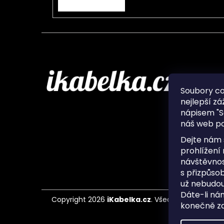
Infor
Soubory c
nejlepší zá
O nás
nápisem "S
Ochran
náš web po
Často 
Ukládá
Dejte nám 
Kontak
prohlížení
návštěvnos
s přizpůso
už nebudou
Dáte-li ná
Copyright 2026
iKabelka.cz
. Všechna práva vyh
konečně zaj