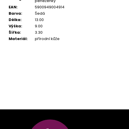
peněženky
EAN
:
5900949004914
Barva
:
Šedá
Délka
:
13.00
Výška
:
9.00
Šířka
:
3.30
Materiál
:
přírodní kůže