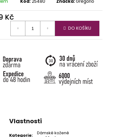
adem
Kód:
25480
Značka:
Gregorio
9 Kč
ná
DO KOŠÍKU
:
Vlastnosti
Dámské kožené
Kategorie
: