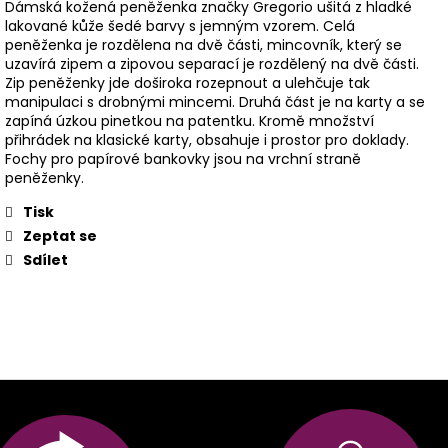
Dámská kožená peněženka značky Gregorio ušitá z hladké
lakované kůže šedé barvy s jemným vzorem. Celá
peněženka je rozdělena na dvě části, mincovník, který se
uzavírá zipem a zipovou separací je rozdělený na dvě části.
Zip peněženky jde doširoka rozepnout a ulehčuje tak
manipulaci s drobnými mincemi. Druhá část je na karty a se
zapíná úzkou pinetkou na patentku. Kromě množství
přihrádek na klasické karty, obsahuje i prostor pro doklady.
Fochy pro papírové bankovky jsou na vrchní straně
peněženky.
Tisk
Zeptat se
Sdílet