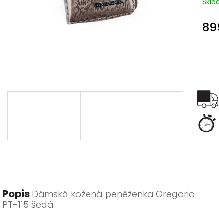
Skl
89
Měr
cena
Popis
Dámská kožená peněženka Gregorio
PT-115 šedá