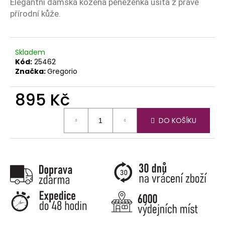
č
Elegantní dámská kožená peněženka ušitá z pravé
u
přírodní kůže.
j
e
m
Skladem
e
Kód:
25462
Značka:
Gregorio
895 Kč
Měrná
DO KOŠÍKU
cena: