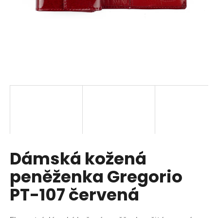
a
j
í
t
?
HLEDAT
Dámská kožená
D
o
peněženka Gregorio
p
o
PT-107 červená
r
u