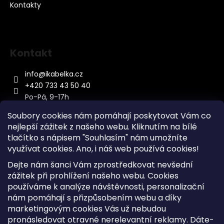
Kontakty
Kontakt
info
@
ikabelka.cz
+420 733 43 50 40
Po-Pá, 9-17h
Soubory cookies nám pomáhají poskytovat Vám co
nejlepší zážitek z našeho webu. Kliknutím na bílé
tlačítko s nápisem "Souhlasím" nám umožníte
využívat cookies.
Ano, i náš web používá cookies!
Kontakt
Dejte nám šanci Vám zprostředkovat nevšední
Sitemap
zážitek při prohlížení našeho webu. Cookies
používáme k analýze návštěvnosti, personalizační
Doprava a Platba
nám pomáhají s přizpůsobením webu a díky
Reklamace Zboží
marketingovým cookies Vás už nebudou
Obchodní podmínky
pronásledovat otravné nerelevantní reklamy. Dáte-