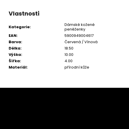
Vlastnosti
Dámské kožené
Kategorie
:
peněženky
EAN
:
5900949004617
Barva
:
Červená / Vínová
Délka
:
18.50
Výška
:
10.00
Šířka
:
4.00
Materiál
:
přírodní kůže
Z
á
p
a
t
í