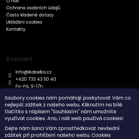
O nás
Ochrana osobních údajů
Často kladené dotazy
Ukládání cookies
Kontakty
Kontakt
info
@
ikabelka.cz
+420 733 43 50 40
Po-Pá, 9-17h
Soubory cookies nám pomáhají poskytovat Vám co
nejlepší zážitek z našeho webu. Kliknutím na bílé
tlačítko s nápisem "Souhlasím" nám umožníte
využívat cookies.
Ano, i náš web používá cookies!
Kontakt
Dejte nám šanci Vám zprostředkovat nevšední
Sitemap
zážitek při prohlížení našeho webu. Cookies