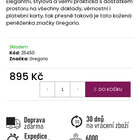
č
Elegantní, stylová a velmi praktická s dostatkem
u
prostoru na všechny doklady, věrnostní i
j
platební karty, tak přesně taková je tato kožená
e
peněženka značky Gregorio.
m
e
Skladem
Kód:
25450
Značka:
Gregorio
895 Kč
Měrná
DO KOŠÍKU
cena: