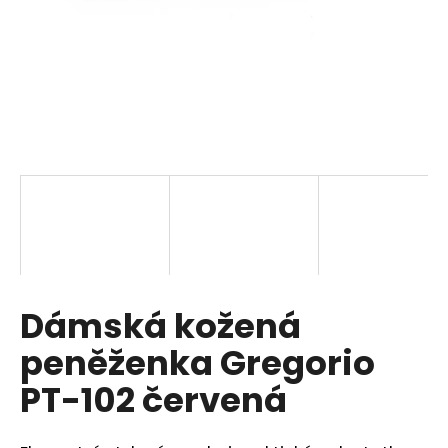
a
j
í
t
?
HLEDAT
Dámská kožená
D
o
peněženka Gregorio
p
o
PT-102 červená
r
u