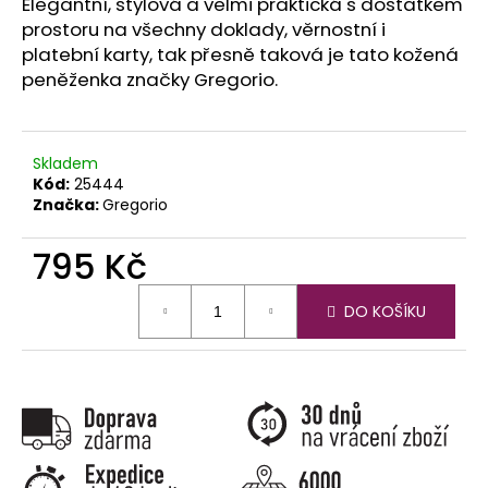
č
Elegantní, stylová a velmi praktická s dostatkem
u
prostoru na všechny doklady, věrnostní i
j
platební karty, tak přesně taková je tato kožená
e
peněženka značky Gregorio.
m
e
Skladem
Kód:
25444
Značka:
Gregorio
795 Kč
Měrná
DO KOŠÍKU
cena: