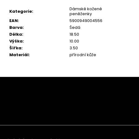
Dámské kožené
Kategorie
:
peněženky
EAN
:
5900949004556
Barva
:
Šedá
Délka
:
18.50
Výška
:
10.00
Šířka
:
3.50
Materiál
:
přírodní kůže
Z
á
p
a
t
í