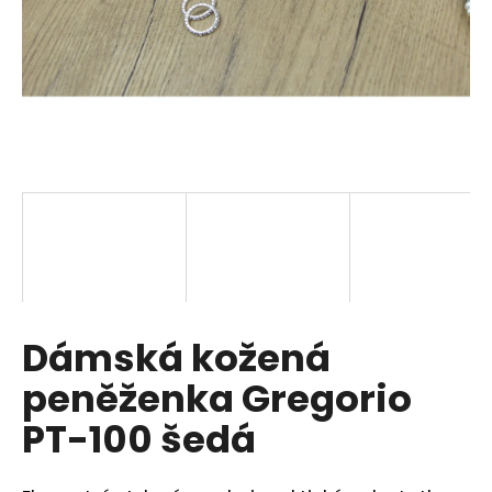
a
j
í
t
?
HLEDAT
Dámská kožená
D
o
peněženka Gregorio
p
o
PT-100 šedá
r
u