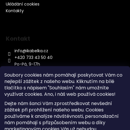
Ukládání cookies
Kontakty
Kontakt
info
@
ikabelka.cz
+420 733 43 50 40
Po-Pá, 9-17h
Soubory cookies nám pomáhají poskytovat Vám co
nejlepší zážitek z našeho webu. Kliknutím na bílé
tlačítko s nápisem "Souhlasím" nám umožníte
využívat cookies.
Ano, i náš web používá cookies!
Kontakt
Dejte nám šanci Vám zprostředkovat nevšední
Sitemap
zážitek při prohlížení našeho webu. Cookies
používáme k analýze návštěvnosti, personalizační
Doprava a Platba
nám pomáhají s přizpůsobením webu a díky
Reklamace Zboží
marketingovým cookies Vás už nebudou
Obchodní podmínky