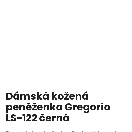
a
j
í
t
?
HLEDAT
Dámská kožená
D
o
peněženka Gregorio
p
o
LS-122 černá
r
u