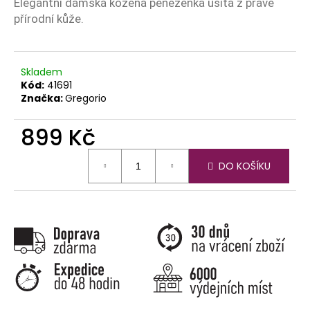
č
Elegantní dámská kožená peněženka ušitá z pravé
u
přírodní kůže.
j
e
m
Skladem
e
Kód:
41691
Značka:
Gregorio
899 Kč
Měrná
DO KOŠÍKU
cena: