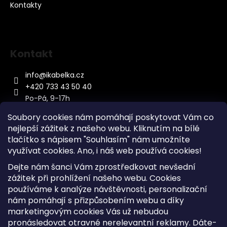
Kontakty
Kontakt
info
@
ikabelka.cz
+420 733 43 50 40
Po-Pá, 9-17h
Soubory cookies nám pomáhají poskytovat Vám co
nejlepší zážitek z našeho webu. Kliknutím na bílé
tlačítko s nápisem "Souhlasím" nám umožníte
využívat cookies.
Ano, i náš web používá cookies!
Kontakt
Dejte nám šanci Vám zprostředkovat nevšední
Sitemap
zážitek při prohlížení našeho webu. Cookies
používáme k analýze návštěvnosti, personalizační
Doprava a Platba
nám pomáhají s přizpůsobením webu a díky
Reklamace Zboží
marketingovým cookies Vás už nebudou
Obchodní podmínky
pronásledovat otravné nerelevantní reklamy. Dáte-