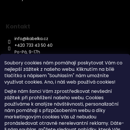
Kontakt
info
@
ikabelka.cz
+420 733 43 50 40
Po-Pá, 9-17h
Soubory cookies nám pomáhají poskytovat Vám co
nejlepší zážitek z našeho webu. Kliknutím na bílé
tlačítko s nápisem "Souhlasím" nám umožníte
využívat cookies.
Ano, i náš web používá cookies!
Kontakt
Dejte nám šanci Vám zprostředkovat nevšední
Sitemap
zážitek při prohlížení našeho webu. Cookies
používáme k analýze návštěvnosti, personalizační
Doprava a Platba
nám pomáhají s přizpůsobením webu a díky
Reklamace Zboží
marketingovým cookies Vás už nebudou
Obchodní podmínky
pronásledovat otravné nerelevantní reklamy. Dáte-
li nám souhlas, můžete sledovat nabídky, které Vás