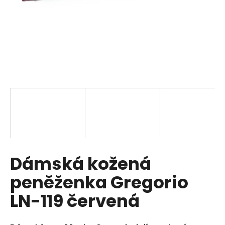
a
j
í
t
?
HLEDAT
Dámská kožená
D
o
peněženka Gregorio
p
o
LN-119 červená
r
u