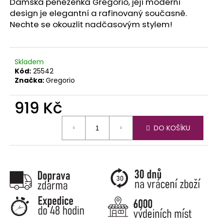
č
Dámská peněženka Gregorio, její moderní
u
design je elegantní a rafinovaný současně.
j
Nechte se okouzlit nadčasovým stylem!
e
m
e
Skladem
Kód:
25542
Značka:
Gregorio
919 Kč
Měrná
DO KOŠÍKU
cena: