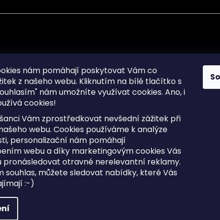
mace pro Vás
Informace pro Vás
ookies nám pomáhají poskytovat Vám co
S
žitek z našeho webu. Kliknutím na bílé tlačítko s
Sitemap
ouhlasím" nám umožníte využívat cookies.
Ano, i
a osobních údajů
Doprava a Platba
užívá cookies!
kladené dotazy
Reklamace Zboží
ní cookies
Postup vrácení zboží ve 30 
šanci Vám zprostředkovat nevšední zážitek při
lhůtě
ty
 našeho webu. Cookies používáme k analýze
Obchodní podmínky
ti, personalizační nám pomáhají
bením webu a díky marketingovým cookies Vás
 pronásledovat otravné nerelevantní reklamy.
m souhlas, můžete sledovat nabídky, které Vás
razena.
Upravit nastavení cookies
ímají :-)
ní