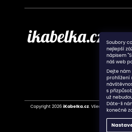
Infor
Soubory c
nejlepší zá
O nás
nápisem "S
Ochran
náš web po
Často 
Ukládá
Dejte nám 
Kontak
prohlížení
návštěvnos
s přizpůso
už nebudou
Dáte-li ná
Copyright 2026
iKabelka.cz
. Všechna práva vyh
konečně zaj
Nastave