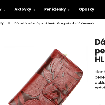
y
Aktovky
Peněženky
Opasky
ky
Dámská kožená peněženka Gregorio HL-116 červená
Co potřebujete najít?
Dá
HLEDAT
pe
HL
Doporučujeme
Hledá
peněž
dokla
práv