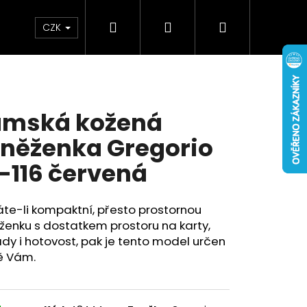
Hledat
Přihlášení
Nákupní
Doplňky
Novinky
CZK
košík
mská kožená
něženka Gregorio
-116 červená
te-li kompaktní, přesto prostornou
enku s dostatkem prostoru na karty,
dy i hotovost, pak je tento model určen
ě Vám.