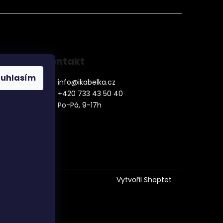
Kontakt
ouhlasím
info
@
ikabelka.cz
+420 733 43 50 40
Po-Pá, 9-17h
denní
Vytvořil Shoptet