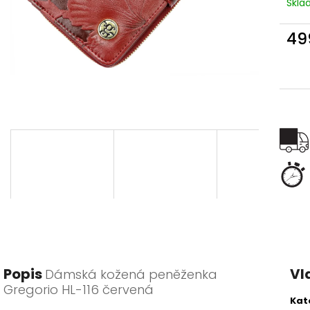
Skl
49
Měr
cena
Popis
Vl
Dámská kožená peněženka
Gregorio HL-116 červená
Kat