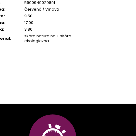
:
5900949020891
va
:
Červená / Vínová
ka
:
9.50
ka
:
17.00
ka
:
3.80
skóra naturalna + skóra
eriál
:
ekologiczna