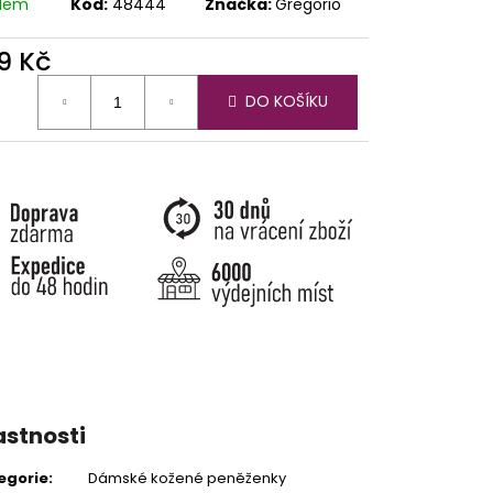
adem
Kód:
48444
Značka:
Gregorio
9 Kč
ná
DO KOŠÍKU
:
astnosti
egorie
:
Dámské kožené peněženky