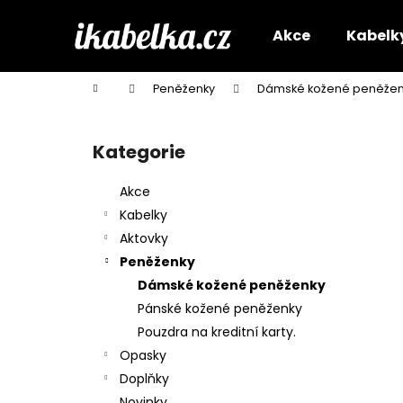
K
Přejít
na
o
Akce
Kabelk
obsah
Zpět
Zpět
š
do
do
í
Domů
Peněženky
Dámské kožené peněžen
k
obchodu
obchodu
P
o
Kategorie
Přeskočit
s
kategorie
t
Akce
r
Kabelky
a
Aktovky
n
Peněženky
n
Dámské kožené peněženky
í
Pánské kožené peněženky
p
Pouzdra na kreditní karty.
a
Opasky
n
Doplňky
e
Novinky