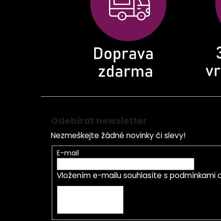
t
í
Odebírat newsletter
Nezmeškejte žádné novinky či slevy!
E-mail
Vložením e-mailu souhlasíte s
podmínkami o
PŘIHLÁSIT SE