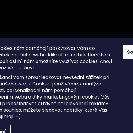
mace pro Vás
Informace pro Vás
ookies nám pomáhají poskytovat Vám co
S
žitek z našeho webu. Kliknutím na bílé tlačítko s
Sitemap
ouhlasím" nám umožníte využívat cookies.
Ano, i
a osobních údajů
Doprava a Platba
užívá cookies!
kladené dotazy
Reklamace Zboží
ní cookies
Postup vrácení zboží ve 30 
šanci Vám zprostředkovat nevšední zážitek při
lhůtě
ty
 našeho webu. Cookies používáme k analýze
Obchodní podmínky
ti, personalizační nám pomáhají
bením webu a díky marketingovým cookies Vás
 pronásledovat otravné nerelevantní reklamy.
m souhlas, můžete sledovat nabídky, které Vás
razena.
Upravit nastavení cookies
ímají :-)
ní