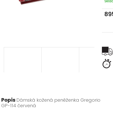
Skl
89
Měr
cena
Popis
Dámská kožená peněženka Gregorio
GP-114 červená