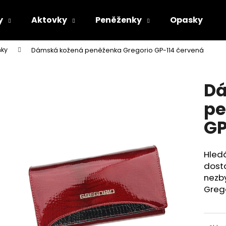
y
Aktovky
Peněženky
Opasky
ky
Dámská kožená peněženka Gregorio GP-114 červená
Co potřebujete najít?
Dá
HLEDAT
pe
GP
Doporučujeme
Hledá
dosta
nezby
Greg