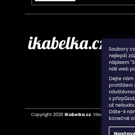
Infor
Soubory c
nejlepší zá
O nás
nápisem "S
Ochran
náš web po
Často 
Ukládá
Dejte nám 
Kontak
prohlížení
návštěvnos
s přizpůso
už nebudou
Dáte-li ná
Copyright 2026
iKabelka.cz
. Všechna práva vyh
konečně zaj
Nastave