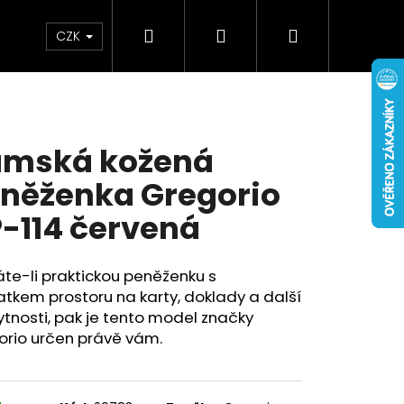
Hledat
Přihlášení
Nákupní
Doplňky
Novinky
CZK
košík
mská kožená
něženka Gregorio
-114 červená
te-li praktickou peněženku s
tkem prostoru na karty, doklady a další
tnosti, pak je tento model značky
orio určen právě vám.