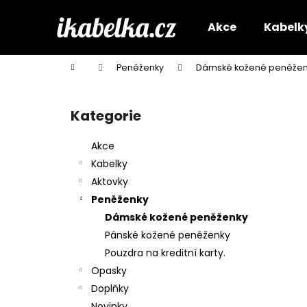
K
Přejít
na
o
Akce
Kabelk
obsah
Zpět
Zpět
š
do
do
í
Domů
Peněženky
Dámské kožené peněžen
k
obchodu
obchodu
P
o
Kategorie
Přeskočit
s
kategorie
t
Akce
r
Kabelky
a
Aktovky
n
Peněženky
n
Dámské kožené peněženky
í
Pánské kožené peněženky
p
Pouzdra na kreditní karty.
a
Opasky
n
Doplňky
e
Novinky