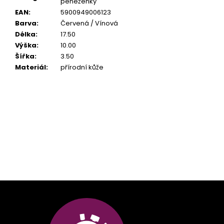
peněženky
EAN
:
5900949006123
Barva
:
Červená / Vínová
Délka
:
17.50
Výška
:
10.00
Šířka
:
3.50
Materiál
:
přírodní kůže