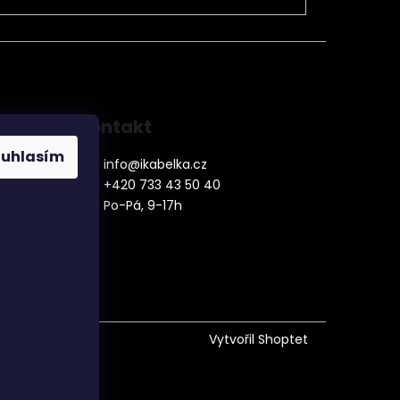
Kontakt
ouhlasím
info
@
ikabelka.cz
+420 733 43 50 40
Po-Pá, 9-17h
denní
Vytvořil Shoptet