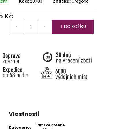
adem
Kód:
20783
Značka:
Gregorio
5 Kč
ná
DO KOŠÍKU
:
Vlastnosti
Dámské kožené
Kategorie
: