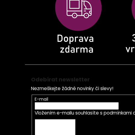
a
t
í
Odebírat newsletter
Nezmeškejte žádné novinky či slevy!
E-mail
Vložením e-mailu souhlasíte s
podmínkami o
PŘIHLÁSIT SE