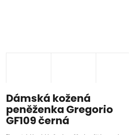
a
j
í
t
?
HLEDAT
Dámská kožená
D
o
peněženka Gregorio
p
o
GF109 černá
r
u