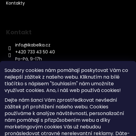
Kontakty
Kontakt
info
@
ikabelka.cz
+420 733 43 50 40
Po-Pá, 9-17h
Soubory cookies nám pomáhají poskytovat Vám co
nejlepší zážitek z našeho webu. Kliknutím na bílé
tlačítko s nápisem "Souhlasím" nám umožníte
využívat cookies.
Ano, i náš web používá cookies!
Kontakt
Dejte nám šanci Vám zprostředkovat nevšední
Sitemap
zážitek při prohlížení našeho webu. Cookies
používáme k analýze návštěvnosti, personalizační
Doprava a Platba
nám pomáhají s přizpůsobením webu a díky
Reklamace Zboží
marketingovým cookies Vás už nebudou
Obchodní podmínky
pronásledovat otravné nerelevantní reklamy. Dáte-