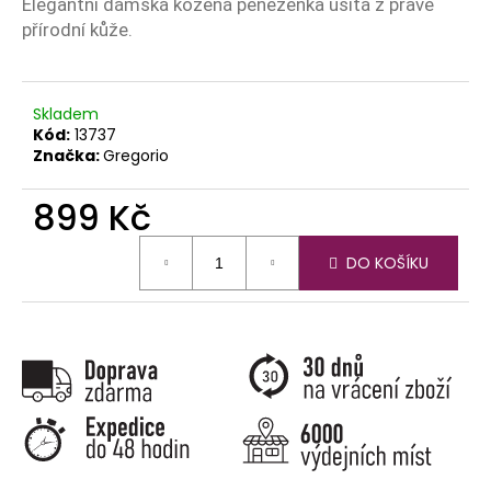
č
Elegantní dámská kožená peněženka ušitá z pravé
u
přírodní kůže.
j
e
m
Skladem
e
Kód:
13737
Značka:
Gregorio
899 Kč
Měrná
DO KOŠÍKU
cena: