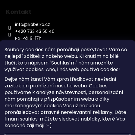
Kontakt
info
@
ikabelka.cz
+420 733 43 50 40
Po-Pá, 9-17h
Soubory cookies nám pomáhají poskytovat Vám co
nejlepší zážitek z našeho webu. Kliknutím na bílé
tlačítko s nápisem "Souhlasím" nám umožníte
využívat cookies.
Ano, i náš web používá cookies!
Kontakt
Dejte nám šanci Vám zprostředkovat nevšední
Sitemap
zážitek při prohlížení našeho webu. Cookies
používáme k analýze návštěvnosti, personalizační
Doprava a Platba
nám pomáhají s přizpůsobením webu a díky
Reklamace Zboží
marketingovým cookies Vás už nebudou
Obchodní podmínky
pronásledovat otravné nerelevantní reklamy. Dáte-
li nám souhlas, můžete sledovat nabídky, které Vás
konečně zajímají :-)
Vytvořil Shoptet