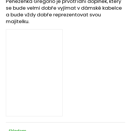
č
Peněženka Gregorio je prvotřídní doplněk, který
u
se bude velmi dobře vyjímat v dámské kabelce
j
a bude vždy dobře reprezentovat svou
e
majitelku.
m
e
Skladem