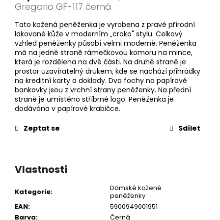
Gregorio GF-117 černá
Tato kožená peněženka je vyrobena z pravé přírodní
lakované kůže v moderním „croko" stylu. Celkový
vzhled peněženky působí velmi moderně. Peněženka
má na jedné straně rámečkovou komoru na mince,
která je rozdělena na dvě části. Na druhé straně je
prostor uzavíratelný drukem, kde se nachází přihrádky
na kreditní karty a doklady. Dva fochy na papírové
bankovky jsou z vrchní strany peněženky. Na přední
straně je umístěno stříbrné logo. Peněženka je
dodávána v papírové krabičce.
Zeptat se
Sdílet
Vlastnosti
Dámské kožené
Kategorie
:
peněženky
EAN
:
5900949001951
Barva
:
Černá