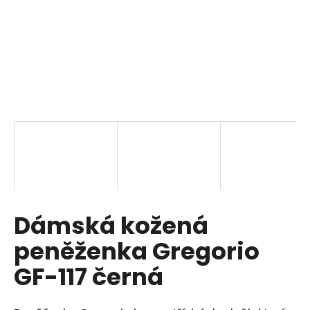
a
j
í
t
?
HLEDAT
Dámská kožená
D
o
peněženka Gregorio
p
o
GF-117 černá
r
u