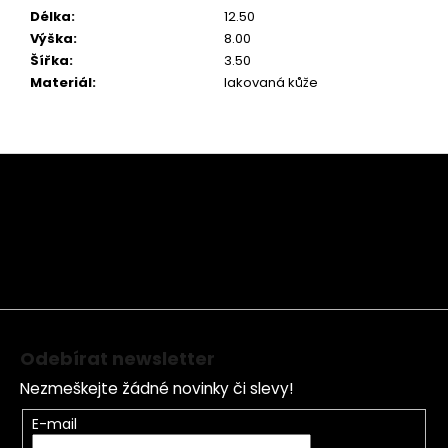
Délka
:
12.50
Výška
:
8.00
Šířka
:
3.50
Materiál
:
lakovaná kůže
Z
á
p
a
t
í
Odebírat newsletter
Nezmeškejte žádné novinky či slevy!
E-mail