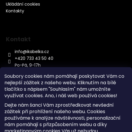
Ukládání cookies
Kontakty
Kontakt
info
@
ikabelka.cz
+420 733 43 50 40
Po-Pá, 9-17h
Soubory cookies nám pomáhají poskytovat Vám co
nejlepší zážitek z našeho webu. Kliknutím na bílé
tlačítko s nápisem "Souhlasím" nám umožníte
využívat cookies.
Ano, i náš web používá cookies!
Kontakt
Dejte nám šanci Vám zprostředkovat nevšední
Sitemap
zážitek při prohlížení našeho webu. Cookies
používáme k analýze návštěvnosti, personalizační
Doprava a Platba
nám pomáhají s přizpůsobením webu a díky
Reklamace Zboží
marketingovým cookies Vás už nebudou
Obchodní podmínky