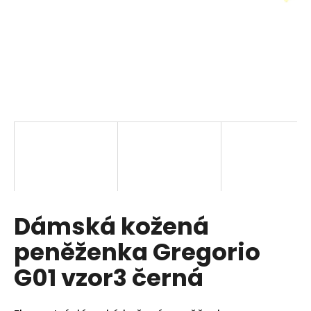
a
j
í
t
?
HLEDAT
Dámská kožená
D
o
peněženka Gregorio
p
o
G01 vzor3 černá
r
u