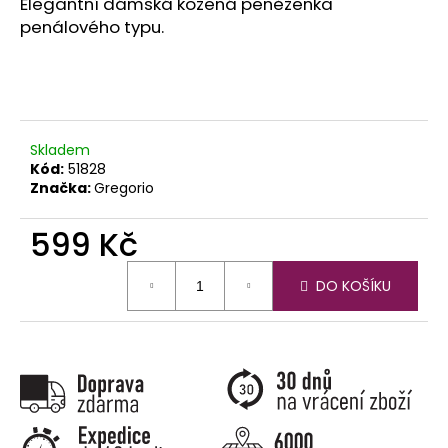
č
Elegantní dámská kožená peněženka
u
penálového typu.
j
e
m
e
Skladem
Kód:
51828
Značka:
Gregorio
599 Kč
Měrná
DO KOŠÍKU
cena: