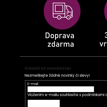
a
t
í
Odebírat newsletter
Nezmeškejte žádné novinky či slevy!
E-mail
Vložením e-mailu souhlasíte s
podmínkami o
PŘIHLÁSIT SE