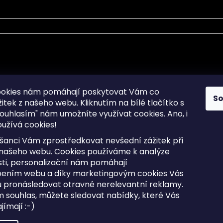
mace pro Vás
Informace pro Vás
ookies nám pomáhají poskytovat Vám co
S
žitek z našeho webu. Kliknutím na bílé tlačítko s
Sitemap
ouhlasím" nám umožníte využívat cookies.
Ano, i
a osobních údajů
Doprava a Platba
užívá cookies!
kladené dotazy
Reklamace Zboží
ní cookies
Postup vrácení zboží ve 30 
šanci Vám zprostředkovat nevšední zážitek při
lhůtě
ty
 našeho webu. Cookies používáme k analýze
Obchodní podmínky
ti, personalizační nám pomáhají
bením webu a díky marketingovým cookies Vás
 pronásledovat otravné nerelevantní reklamy.
m souhlas, můžete sledovat nabídky, které Vás
razena.
Upravit nastavení cookies
ímají :-)