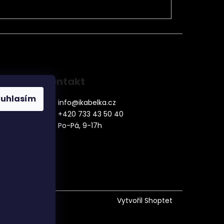
Kontakt
ouhlasím
info
@
ikabelka.cz
+420 733 43 50 40
Po-Pá, 9-17h
denní
Vytvořil Shoptet