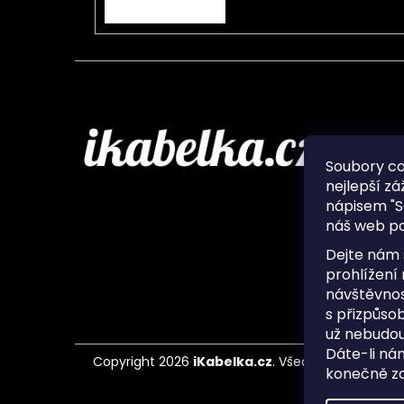
Infor
Soubory c
nejlepší zá
O nás
nápisem "S
Ochran
náš web po
Často 
Ukládá
Dejte nám 
Kontak
prohlížení
návštěvnos
s přizpůso
už nebudou
Dáte-li ná
Copyright 2026
iKabelka.cz
. Všechna práva vyh
konečně zaj