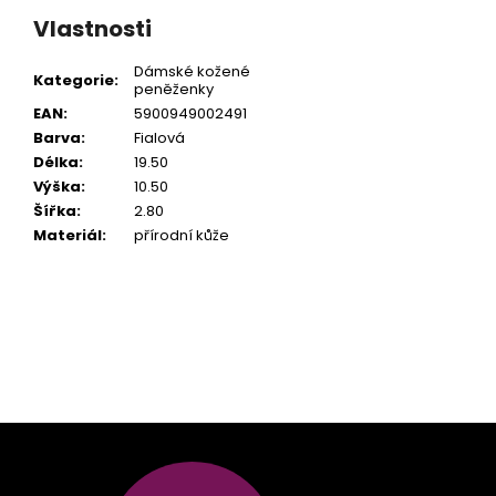
Vlastnosti
Dámské kožené
Kategorie
:
peněženky
EAN
:
5900949002491
Barva
:
Fialová
Délka
:
19.50
Výška
:
10.50
Šířka
:
2.80
Materiál
:
přírodní kůže