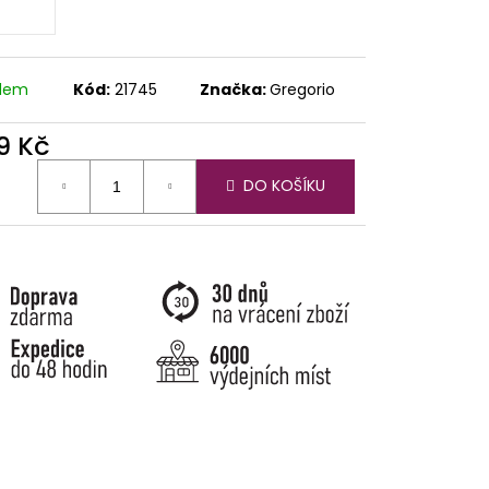
adem
Kód:
21745
Značka:
Gregorio
9 Kč
ná
DO KOŠÍKU
: