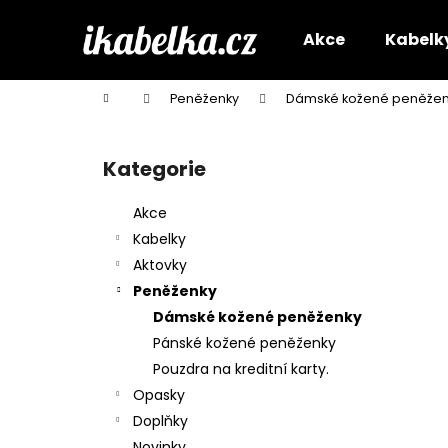
K
Přejít
na
o
Akce
Kabelk
obsah
Zpět
Zpět
š
do
do
í
Domů
Peněženky
Dámské kožené peněžen
k
obchodu
obchodu
P
o
Kategorie
Přeskočit
s
kategorie
t
Akce
r
Kabelky
a
Aktovky
n
Peněženky
n
Dámské kožené peněženky
í
Pánské kožené peněženky
p
Pouzdra na kreditní karty.
a
Opasky
n
Doplňky
e
Novinky