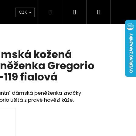
Hledat
Přihlášení
Nákupní
Doplňky
Novinky
CZK
košík
mská kožená
něženka Gregorio
-119 fialová
antní dámská peněženka značky
rio ušitá z pravé hovězí kůže.