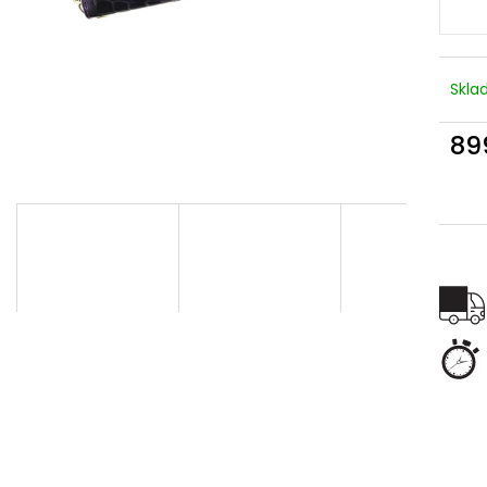
Skl
89
Měr
cena