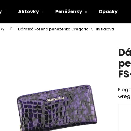
y
Aktovky
Peněženky
Opasky
ky
Dámská kožená peněženka Gregorio FS-119 fialová
Co potřebujete najít?
Dá
HLEDAT
pe
FS
Doporučujeme
Eleg
Grego