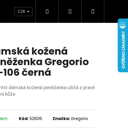
Hledat
Přihlášení
Nákupní
Doplňky
Novinky
CZK
košík
mská kožená
něženka Gregorio
-106 černá
ntní dámská kožená peněženka ušitá z pravé
ní kůže.
adem
Kód:
52606
Značka:
Gregorio