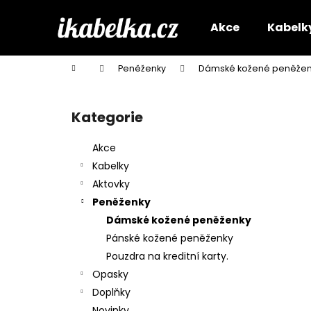
K
Přejít
na
o
Akce
Kabelk
obsah
Zpět
Zpět
š
do
do
í
Domů
Peněženky
Dámské kožené peněžen
k
obchodu
obchodu
P
o
Kategorie
Přeskočit
s
kategorie
t
Akce
r
Kabelky
a
Aktovky
n
Peněženky
n
Dámské kožené peněženky
í
Pánské kožené peněženky
p
Pouzdra na kreditní karty.
a
Opasky
n
Doplňky
e
Novinky