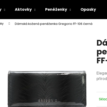
y
Aktovky
Peněženky
Opasky
ky
Dámská kožená peněženka Gregorio FF-106 černá
Co potřebujete najít?
Dá
HLEDAT
pe
FF
Doporučujeme
Elega
přírod
Skl