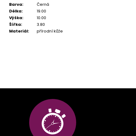
Barva
:
Černá
Délka
:
19.00
Výška
:
10.00
Šířka
:
3.80
Materiál
:
přírodní kůže