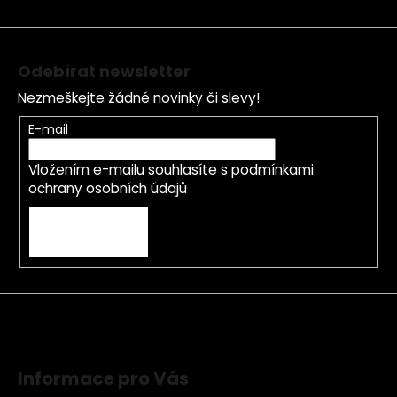
í
Odebírat newsletter
Nezmeškejte žádné novinky či slevy!
E-mail
Vložením e-mailu souhlasíte s
podmínkami
ochrany osobních údajů
PŘIHLÁSIT SE
Informace pro Vás