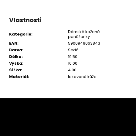
Vlastnosti
Dámské kožené
Kategorie
:
peněženky
EAN
:
5900949063843
Barva
:
Šedá
Délka
:
19.50
Výška
:
10.00
Šířka
:
4.00
Materiál
:
lakovaná kůže
Z
á
p
a
t