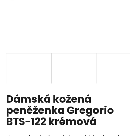
a
j
í
t
?
HLEDAT
Dámská kožená
D
o
peněženka Gregorio
p
o
BTS-122 krémová
r
u