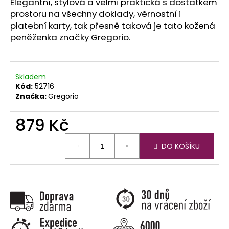
č
Elegantní, stylová a velmi praktická s dostatkem
u
prostoru na všechny doklady, věrnostní i
j
platební karty, tak přesně taková je tato kožená
e
peněženka značky Gregorio.
m
e
Skladem
Kód:
52716
Značka:
Gregorio
879 Kč
Měrná
DO KOŠÍKU
cena: